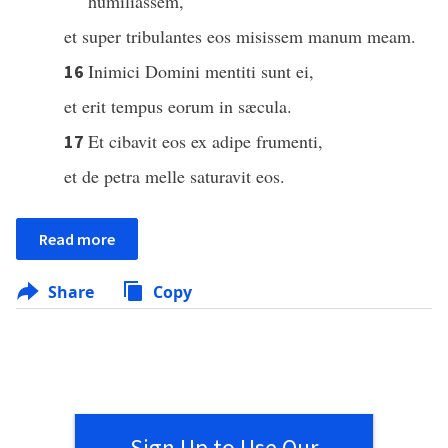
humiliassem,
et super tribulantes eos misissem manum meam.
Inimici Domini mentiti sunt ei,
16
et erit tempus eorum in sæcula.
Et cibavit eos ex adipe frumenti,
17
et de petra melle saturavit eos.
Read more
Share
Copy
Sign Up to Use Our