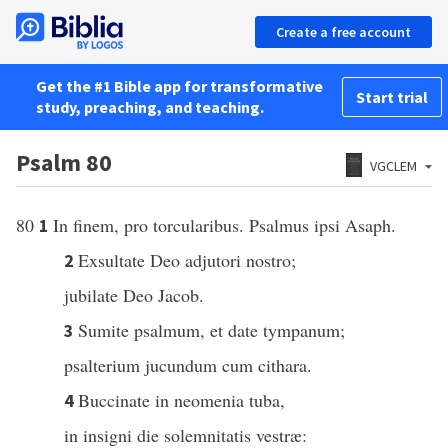
Create a free account
Get the #1 Bible app for transformative
Start trial
study, preaching, and teaching.
Psalm 80
VGCLEM
80
In finem, pro torcularibus. Psalmus ipsi Asaph.
1
Exsultate Deo adjutori nostro;
2
jubilate Deo Jacob.
Sumite psalmum, et date tympanum;
3
psalterium jucundum cum cithara.
Buccinate in neomenia tuba,
4
in insigni die solemnitatis vestræ: