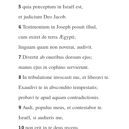
quia præceptum in Israël est,
5
et judicium Deo Jacob.
Testimonium in Joseph posuit illud,
6
cum exiret de terra Ægypti;
linguam quam non noverat, audivit.
Divertit ab oneribus dorsum ejus;
7
manus ejus in cophino servierunt.
In tribulatione invocasti me, et liberavi te.
8
Exaudivi te in abscondito tempestatis;
probavi te apud aquam contradictionis.
Audi, populus meus, et contestabor te.
9
Israël, si audieris me,
non erit in te deus recens,
10