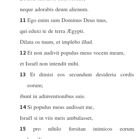
neque adorabis deum alienum.
Ego enim sum Dominus Deus tuus,
11
qui eduxi te de terra Ægypti.
Dilata os tuum, et implebo illud.
Et non audivit populus meus vocem meam,
12
et Israël non intendit mihi.
Et dimisi eos secundum desideria cordis
13
eorum;
ibunt in adinventionibus suis.
Si populus meus audisset me,
14
Israël si in viis meis ambulasset,
pro nihilo forsitan inimicos eorum
15