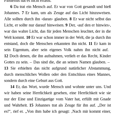
Finsternis hat es nicht erfasst.
6
Da trat ein
Mensch auf. Er war von Gott gesandt und hieß
Johannes.
7
Er kam, um als Zeuge auf das Licht hinzuweisen.
Alle sollten durch ihn ‹daran› glauben.
8
Er war nicht selbst das
Licht, er sollte nur dara
uf hinweisen.
9
Der, ‹auf den er hinwies›,
war das wahre Licht, das für jeden Menschen leuchtet, der in die
Welt kommt.
10
Er war schon immer in der Welt, die ja durch ihn
entstand, doch die Mens
chen erkannten ihn nicht.
11
Er kam in
sein Eigentum, aber sein eigenes Volk nahm ihn nicht auf.
12
Doch denen, die ihn aufnahmen, verlieh er das Recht, Kinder
Gottes zu sein. – Das sind die, die an
seinen Namen glauben. –
13
Sie erhielten das nicht aufgrund natürlicher Abstammung,
durch menschliches Wollen oder den Entschluss eines Mannes,
sondern durch eine Geburt aus Gott.
14
Er, das Wort,
wurde Mensch und wohnte unter uns. Und
wir haben seine Herrlichkeit gesehen, eine Herrlichkeit wie sie
nur der Eine und Einzigartige vom Vater hat, erfüllt mit Gnade
und Wahrheit.
15
Johannes trat als
Zeuge für ihn auf. „Der ist
es!“, rief er. „Von ihm habe ich gesagt: ‚Nach mir kommt einer,