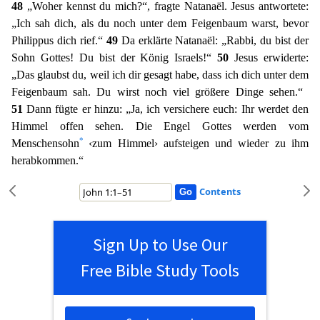
48
„Woher kennst du mich?“, fragte Natanaël. Jesus antwortete:
„Ich sah dich, als du noch unter dem Feigenbaum warst, bevor
Philippus dich rief.“
4
9
Da erklärte Natanaël: „Rabbi, du bist der
Sohn Gottes! Du bist der König Israels!“
50
Jesus erwiderte:
„Das glaubst du, weil ich dir gesagt habe, dass ich dich unter dem
Feigenbaum sah. Du wirst
noch viel größere Dinge sehen.“
51
Dann fügte er hinzu: „Ja, ich versichere euch: Ihr werdet den
Himmel offen sehen. Die Engel Gottes werden vom
*
Menschensohn
‹zum Himmel› aufsteigen und wieder z
u ihm
herabkommen.“
Contents
Sign Up to Use Our
Free Bible Study Tools