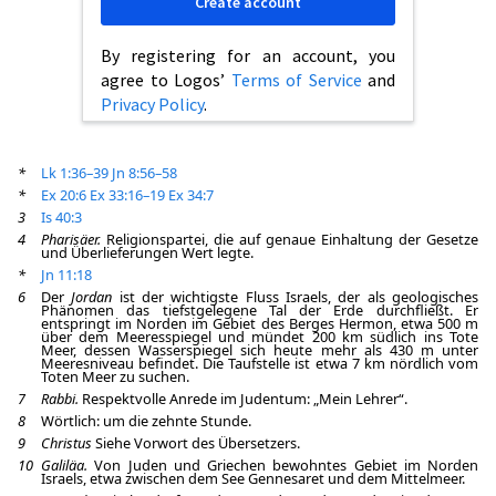
Create account
By registering for an account, you
agree to Logos’
Terms of Service
and
Privacy Policy
.
*
Lk 1:36–39
Jn 8:56–58
*
Ex 20:6
Ex 33:16–19
Ex 34:7
3
Is 40:3
4
Pharisäer.
Religionspartei, die auf genaue Einhaltung der Gesetze
und Überlieferungen Wert legte.
*
Jn 11:18
6
Der
Jordan
ist der wichtigste Fluss Israels, der als geologisches
Phänomen das tiefstgelegene Tal der Erde durchfließt. Er
entspringt im Norden im Gebiet des Berges Hermon, etwa 500 m
über dem Meeresspiegel und mündet 200 km südlich ins Tote
Meer, dessen Wasserspiegel sich heute mehr als 430 m unter
Meeresniveau befindet. Die Taufstelle ist etwa 7 km nördlich vom
Toten Meer zu suchen.
7
Rabbi.
Respektvolle Anrede im Judentum: „Mein Lehrer“.
8
Wörtlich: um die zehnte Stunde.
9
Christus
Siehe Vorwort des Übersetzers.
10
Galiläa.
Von Juden und Griechen bewohntes Gebiet im Norden
Israels, etwa zwischen dem See Gennesaret und dem Mittelmeer.