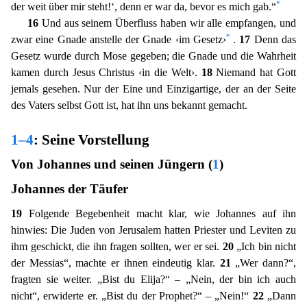
*
der weit über mir steht!‘, denn er war da, bevor es mich gab.“
16
Und aus seinem Überfluss haben wir a
lle empfangen, und
*
zwar eine Gnade anstelle der Gnade ‹im Gesetz›
.
17
Denn das
Gesetz wurde durch Mose gegeben; die Gnade und die Wahrheit
kamen durch Jesus Christus ‹in die Welt›.
18
Niemand hat Got
t
jemals gesehen. Nur der Eine und Einzigartige, der an der Seite
des Vaters selbst Gott ist, hat ihn uns bekannt gemacht.
1–4
: Seine Vorstellung
Von Johannes und seinen Jüngern (
1
)
Johannes der Täuf
er
19
Folgende Begebenheit macht klar, wie Johannes auf ihn
hinwies: Die Juden von Jerusalem hatten Priester und Leviten zu
ihm geschickt, die ihn fragen sollten, wer er sei.
20
„Ich bin nicht
der
Messias“, machte er ihnen eindeutig klar.
21
„Wer dann?“,
fragten sie weiter. „Bist du Elija?“ – „Nein, der bin ich auch
nicht“, erwiderte er. „Bist du der Prophet?“ – „Nein!“
22
„Dann