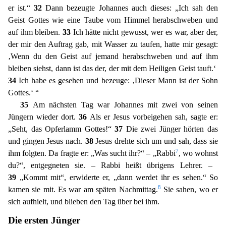
er ist.“
32
Dann bezeugte Johannes
auch dieses: „Ich sah den
Geist Gottes wie eine Taube vom Himmel herabschweben und
auf ihm bleiben.
33
Ich hätte nicht gewusst, wer es war, aber der,
der mir den Auftrag gab, mit Wasser zu taufen, h
atte mir gesagt:
‚Wenn du den Geist auf jemand herabschweben und auf ihm
bleiben siehst, dann ist das der, der mit dem Heiligen Geist tauft.‘
34
Ich habe es gesehen und bezeuge: ‚Dieser Mann ist der
Sohn
Gottes.‘ “
35
Am nächsten Tag war Johannes mit zwei von seinen
Jüngern wieder dort.
36
Als er Jesus vorbeigehen sah, sagte er:
„Seht, das Opferlamm Gottes!“
37
Die zwei Jünger hörten das
un
d gingen Jesus nach.
38
Jesus drehte sich um und sah, dass sie
7
ihm folgten. Da fragte er: „Was sucht ihr?“ – „Rabbi
, wo wohnst
du?“, entgegneten sie. – Rabbi heißt übrigens Lehrer. –
39
„Kommt
mit“, erwiderte er, „dann werdet ihr es sehen.“ So
8
kamen sie mit. Es war am späten Nachmittag.
Sie sahen, wo er
sich aufhielt, und blieben den Tag über bei ihm.
Die ersten Jünger