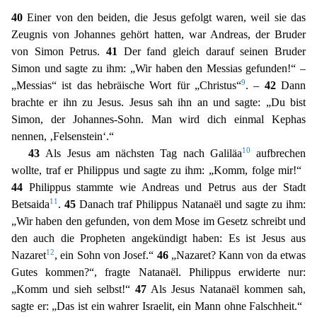
40
Einer von den
beiden, die Jesus gefolgt waren, weil sie das
Zeugnis von Johannes gehört hatten, war Andreas, der Bruder
von Simon Petrus.
41
Der fand gleich darauf seinen Bruder
Simon und sagte zu ihm: „Wir haben
den Messias gefunden!“ –
9
„Messias“ ist das hebräische Wort für „Christus“
. –
42
Dann
brachte er ihn zu Jesus. Jesus sah ihn an und sagte: „Du bist
Simon, der Johannes-Sohn. Man wird dich einmal Keph
as
nennen, ‚Felsenstein‘.“
10
43
Als Jesus am nächsten Tag nach Galiläa
aufbrechen
wollte, traf er Philippus und sagte zu ihm: „Komm, folge mir!“
44
Philippus stammte wie Andreas und Petrus aus der
Stadt
11
Betsaida
.
45
Danach traf Philippus Natanaël und sagte zu ihm:
„Wir haben den gefunden, von dem Mose im Gesetz schreibt und
den auch die Propheten angekündigt haben: Es ist Jesus aus
12
Nazaret
, ein Sohn von Josef.“
46
„Nazaret? Kann von da etwas
Gutes kommen?“, fragte Natanaël. Philippus erwiderte nur:
„Komm und sieh selbst!“
47
Als Jesus Natanaël kommen sah,
sagte er: „Das ist
ein wahrer Israelit, ein Mann ohne Falschheit.“