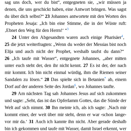
sag uns
doch, wer du bist“, entgegneten sie, „wir müssen ja
denen, die uns geschickt haben, eine Antwort bringen. Was sagst
du über dich selbst?“
23
Johannes antwortete mit den Worten des
Propheten Jesaja:
„Ich bin eine Stimme, die in der Wüste ruft:
3
‚Ebnet den Weg für den Herrn!‘ “
4
24
Unter den Abgesandten waren auch einige Pharisäer
,
25
die jetzt weiterfragten: „Wenn du weder der Messias bis
t noch
Elija und auch nicht der Prophet, weshalb taufst du dann?“
26
„Ich taufe mit Wasser“, entgegnete Johannes, „aber mitten
unter euch steht der, den ihr nicht kennt.
27
Es ist der, der nach
mir
kommt. Ich bin nicht einmal würdig, ihm die Riemen seiner
*
Sandalen zu lösen.“
28
Das spielte sich in Betanien
ab, einem
6
Dorf auf der anderen Seite des Jordan
, wo Johannes taufte.
29
Am nächsten
Tag sah Johannes Jesus auf sich zukommen
und sagte: „Seht, das ist das Opferlamm Gottes, das die Sünde der
Welt auf sich nimmt.
30
Ihn meinte ich, als ich sagte: ‚Nach mir
kommt einer, der weit über
mir steht, denn er war ‹schon lange›
vor mir da.‘
31
Auch ich kannte ihn nicht. Aber gerade deshalb
bin ich gekommen und taufe mit Wasser, damit Israel erkennt, wer