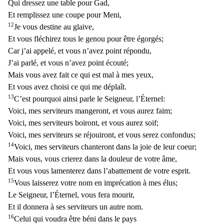
Qui dressez une table po
ur Gad,
Et remplissez une coupe pour Meni,
12
Je vous destine au glaive,
Et vous fléchirez tous le genou pour être égorgés;
Car j’ai appelé, et vous n’avez point répondu,
J’ai parlé, et vous n’av
ez point écouté;
Mais vous avez fait ce qui est mal à mes yeux,
Et vous avez choisi ce qui me déplaît.
13
C’est pourquoi ainsi parle le Seigneur, l’Éternel:
Voici, mes serviteurs mangeront, et vou
s aurez faim;
Voici, mes serviteurs boiront, et vous aurez soif;
Voici, mes serviteurs se réjouiront, et vous serez confondus;
14
Voici, mes serviteurs chanteront dans la joie de leur coeur;
Mais
vous, vous crierez dans la douleur de votre âme,
Et vous vous lamenterez dans l’abattement de votre esprit.
15
Vous laisserez votre nom en imprécation à mes élus;
Le Seigneur, l’Éternel, vous fera
mourir,
Et il donnera à ses serviteurs un autre nom.
16
Celui qui voudra être béni dans le pays