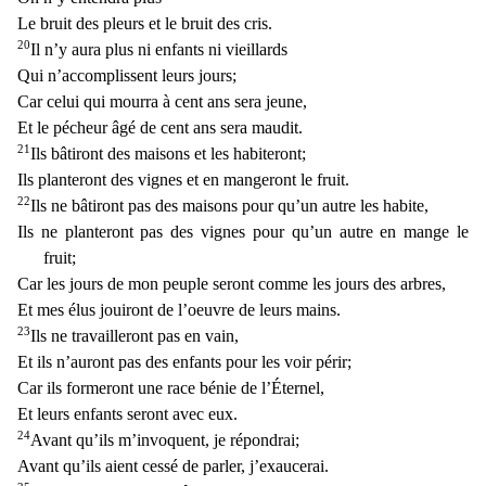
Le brui
t des pleurs et le bruit des cris.
20
Il n’y aura plus ni enfants ni vieillards
Qui n’accomplissent leurs jours;
Car celui qui mourra à cent ans sera jeune,
Et le pécheur âgé de cent ans sera mau
dit.
21
Ils bâtiront des maisons et les habiteront;
Ils planteront des vignes et en mangeront le fruit.
22
Ils ne bâtiront pas des maisons pour qu’un autre les habite,
Ils ne planteront pas des vi
gnes pour qu’un autre en mange le
fruit;
Car les jours de mon peuple seront comme les jours des arbres,
Et mes élus jouiront de l’oeuvre de leurs mains.
23
Ils ne travailleront pas en vain,
Et ils
n’auront pas des enfants pour les voir périr;
Car ils formeront une race bénie de l’Éternel,
Et leurs enfants seront avec eux.
24
Avant qu’ils m’invoquent, je répondrai;
Avant qu’ils aient cessé
de parler, j’exaucerai.