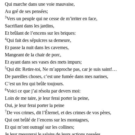
Qui marche dans une voie mauvaise,
Au gré de ses pensées;
3
Vers un peuple qu
i ne cesse de m’irriter en face,
Sacrifiant dans les jardins,
Et brûlant de l’encens sur les briques:
4
Qui fait des sépulcres sa demeure,
Et passe la nuit dans les cavernes,
Mangeant de la chair
de porc,
Et ayant dans ses vases des mets impurs;
5
Qui dit: Retire-toi, Ne m’approche pas, car je suis saint!…
De pareilles choses, c’est une fumée dans mes narines,
C’est un feu qui brûle toujo
urs.
6
Voici ce que j’ai résolu par devers moi:
Loin de me taire, je leur ferai porter la peine,
Oui, je leur ferai porter la peine
7
De vos crimes, dit l’Éternel, et des crimes de vos pères,
Qu
i ont brûlé de l’encens sur les montagnes,
Et qui m’ont outragé sur les collines;
Je leur mesurerai le salaire de leurs actions passées.