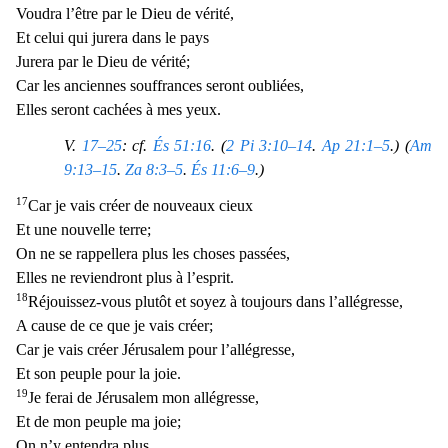
Voudra l’être par le Dieu de vérité,
Et celui qui jurera dans le pays
Jurera par le Dieu de vérité;
Car les anciennes souffrances seront oubliées,
Elles seront cachées à mes yeux.
V.
17–25
: cf.
És 51:16
. (
2 Pi 3:10–14
.
Ap 21:1–5
.) (
Am
9:13–15
.
Za 8:3–5
.
És 11:6–9
.)
17
Car je vais créer de nou
veaux cieux
Et une nouvelle terre;
On ne se rappellera plus les choses passées,
Elles ne reviendront plus à l’esprit.
18
Réjouissez-vous plutôt et soyez à toujours dans l’allégresse,
A cause de c
e que je vais créer;
Car je vais créer Jérusalem pour l’allégresse,
Et son peuple pour la joie.
19
Je ferai de Jérusalem mon allégresse,
Et de mon peuple ma joie;
On n’y entendra plus