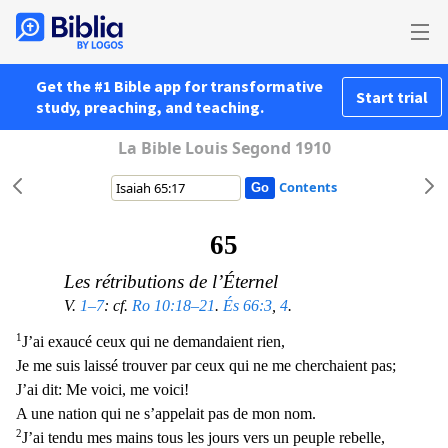
Get the #1 Bible app for transformative
Start trial
study, preaching, and teaching.
La Bible Louis Segond 1910
Contents
65
Les rétributions de l’Éternel
V.
1–7
: cf.
Ro 10:18–21
.
És 66:3
,
4
.
1
J’ai exaucé ceux qui ne demandaient rien,
Je me suis laissé trouver par ceux qui ne me cherchaient pas;
J’ai dit: Me voici, m
e voici!
A une nation qui ne s’appelait pas de mon nom.
2
J’ai tendu mes mains tous les jours vers un peuple rebelle,