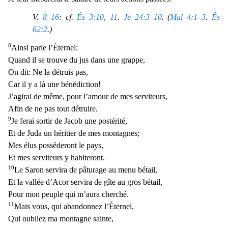
V.
8–16
: cf.
És 3:10
,
11
.
Jé 24:3–10
. (
Mal 4:1–3
.
És
62:2
.)
8
Ainsi parle l’Éternel:
Quand il se trouve du jus dans une grappe,
On dit: Ne la détruis pas,
Car il y a là une bénédiction!
J’agirai de même, pour l’amour de mes serviteurs,
Afin de ne pas tout
détruire.
9
Je ferai sortir de Jacob une postérité,
Et de Juda un héritier de mes montagnes;
Mes élus posséderont le pays,
Et mes serviteurs y habiteront.
10
Le Saron servira de pâturage au menu
bétail,
Et la vallée d’Acor servira de gîte au gros bétail,
Pour mon peuple qui m’aura cherché.
11
Mais vous, qui abandonnez l’Éternel,
Qui oubliez ma montagne sainte,