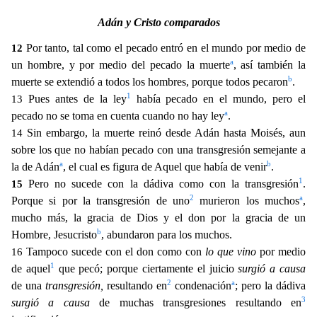
Adán y Cristo comparados
Por tanto, tal como el pecado entró en el mundo por medio de
12
a
un hombre, y por medio del pecado la muerte
, así también la
b
muerte se ext
endió a todos los hombres, porque todos pecaron
.
1
Pues antes de la ley
había pecado en el mundo, pero el
13
a
pecado no se toma en cuenta cuando no hay ley
.
Sin embargo, la muerte reinó des
de Adán hasta Moisés, aun
14
sobre los que no habían pecado con una transgresión semejante a
a
b
la de Adán
, el cual es figura de Aquel que había de venir
.
1
Pero no sucede con la dádiva como con la
transgresión
.
15
2
a
Porque si por la transgresión de uno
murieron los muchos
,
mucho más, la gracia de Dios y el don por la gracia de un
b
Hombre, Jesucristo
, abundaron para los muchos.
Tampoco s
ucede con el don como con
lo que vino
por medio
16
1
de aquel
que pecó; porque ciertamente el juicio
surgió a causa
2
a
de una
transgresión,
resultando en
condenación
; pero la dádiva
3
surgió a causa
de mu
chas transgresiones resultando en