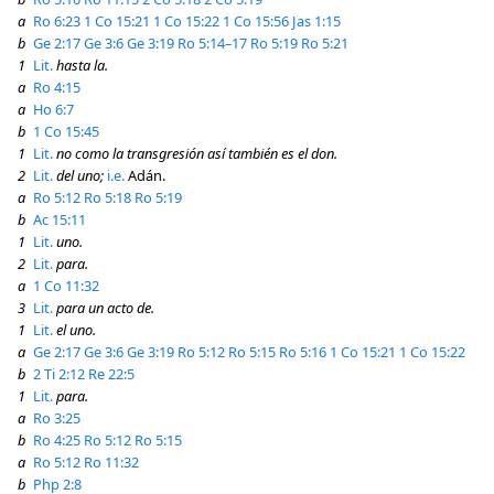
a
Ro 6:23
1 Co 15:21
1 Co 15:22
1 Co 15:56
Jas 1:15
b
Ge 2:17
Ge 3:6
Ge 3:19
Ro 5:14–17
Ro 5:19
Ro 5:21
1
Lit.
hasta la.
a
Ro 4:15
a
Ho 6:7
b
1 Co 15:45
1
Lit.
no como la transgresión así también es el don.
2
Lit.
del uno;
i.e.
Adán.
a
Ro 5:12
Ro 5:18
Ro 5:19
b
Ac 15:11
1
Lit.
uno.
2
Lit.
para.
a
1 Co 11:32
3
Lit.
para un acto de.
1
Lit.
el uno.
a
Ge 2:17
Ge 3:6
Ge 3:19
Ro 5:12
Ro 5:15
Ro 5:16
1 Co 15:21
1 Co 15:22
b
2 Ti 2:12
Re 22:5
1
Lit.
para.
a
Ro 3:25
b
Ro 4:25
Ro 5:12
Ro 5:15
a
Ro 5:12
Ro 11:32
b
Php 2:8