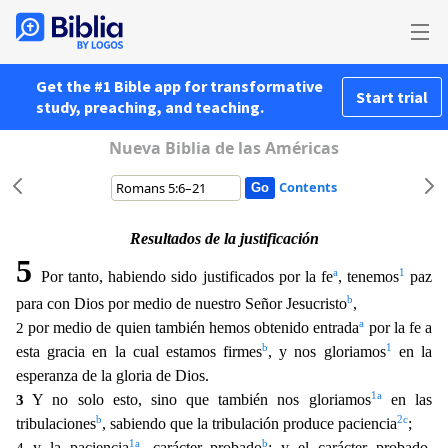
Get the #1 Bible app for transformative
Start trial
study, preaching, and teaching.
Nueva Biblia de las Américas
Contents
Resultados de la justificación
5
a
1
Por tanto, habiendo sido justificados por la fe
, tenemos
paz
b
para con Dios por medio de nuestro Señor Jesucristo
,
a
por medio de quien también hemos obtenido en
trada
por la fe a
2
b
1
esta gracia en la cual estamos firmes
, y nos gloriamos
en la
esperanza de la gloria de Dios.
1
a
Y no solo esto, sino que también nos gloriamos
en las
3
b
2
c
tribulaciones
, sabie
ndo que la tribulación produce paciencia
;
1
a
b
y la paciencia
, carácter probado
; y el carácter probado,