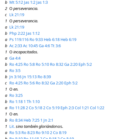
b
Mt 5:12
Jas 1:2
Jas 1:3
2
O
perseverancia.
c
Lk 21:19
1
O
perseverancia.
a
Lk 21:19
b
Php 2:22
Jas 1:12
a
Ps 119:116
Ro 9:33
Heb 6:18
Heb 6:19
b
Ac 2:33
Ac 10:45
Ga 4:6
Tt 3:6
1
O
incapacitados.
a
Ga 4:4
b
Ro 4:25
Ro 5:8
Ro 5:10
Ro 8:32
Ga 2:20
Eph 5:2
a
Ro 3:5
b
Jn 3:16
Jn 15:13
Ro 8:39
c
Ro 4:25
Ro 5:6
Ro 8:32
Ga 2:20
Eph 5:2
1
O
en.
a
Ro 3:25
b
Ro 1:18
1 Th 1:10
a
Ro 11:28
2 Co 5:18
2 Co 5:19
Eph 2:3
Col 1:21
Col 1:22
1
O
en.
b
Ro 8:34
Heb 7:25
1 Jn 2:1
1
Lit.
sino también gloriándo
nos.
a
Ro 5:3
Ro 8:23
Ro 9:10
2 Co 8:19
b
Ro 5:10
Ro 11:15
2 Co 5:18
2 Co 5:19