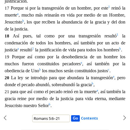
justificación.
1
Porque si por la transgresión de un hombre, por este
reinó la
17
a
muerte
, mucho más reinarán en vida por medio de un Hombre,
b
Jesucristo
, los qu
e reciben la abundancia de la gracia y del don
de la justicia.
1
Así pues, tal como por una transgresión resultó
la
18
condenación de todos los hombres, así también por un acto de
a
1
b
justicia
resultó
la justificación de vida para todos los hombres
.
Porque así como por la desobediencia de un hombre los
19
a
muchos fueron constituidos pecadores
, así también por la
b
c
obediencia de Uno
los muchos
serán constituidos justos
.
a
La ley se introdujo para que abundara la transgresión
, pero
20
b
donde el pecado abundó, sobreabundó la gracia
,
a
para que así como el pecado reinó en la muerte
,
así también la
21
gracia reine por medio de la justicia para vida eterna, mediante
b
Jesucristo nuestro Señor
.
Contents