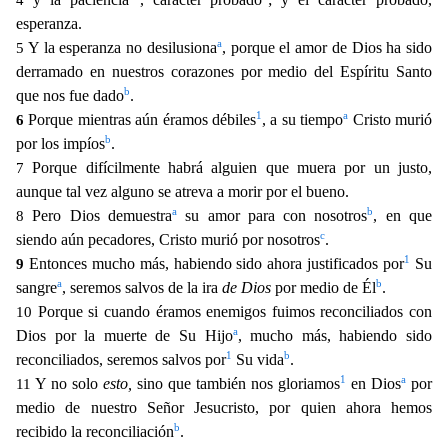
4
esperanza.
a
Y la esperanza no desilusiona
, porque el amor de Dios ha sido
5
derramado
en nuestros corazones por medio del Espíritu Santo
b
que nos fue dado
.
1
a
Porque mientras aún éramos débiles
, a su tiempo
Cristo murió
6
b
por los impíos
.
Porque difícilmente habrá alguien que m
uera por un justo,
7
aunque tal vez alguno se atreva a morir por el bueno.
a
b
Pero Dios demuestra
su amor para con nosotros
, en que
8
c
siendo aún pecadores, Cristo murió por nosotros
.
1
Entonces m
ucho más, habiendo sido ahora justificados por
Su
9
a
b
sangre
, seremos salvos de la ira
de Dios
por medio de Él
.
Porque si cuando éramos enemigos fuimos reconciliados con
10
a
Dios por la muerte de Su
Hijo
, mucho más, habiendo sido
1
b
reconciliados, seremos salvos por
Su vida
.
1
a
Y no solo
esto,
sino que también nos gloriamos
en Dios
por
11
medio de nuestro Señor Jesucristo, por quien ahora h
emos
b
recibido la reconciliación
.