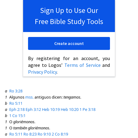
Sign Up to Use Our
Free Bible Study Tools
Create account
By registering for an account, you
agree to Logos’
Terms of Service
and
Privacy Policy
.
a
Ro 3:28
1
Algunos
mss.
antiguos dicen:
tengamos.
b
Ro 5:11
a
Eph 2:18
Eph 3:12
Heb 10:19
Heb 10:20
1 Pe 3:18
b
1 Co 15:1
1
O
gloriémonos.
1
O
también gloriémonos.
a
Ro 5:11
Ro 8:23
Ro 9:10
2 Co 8:19