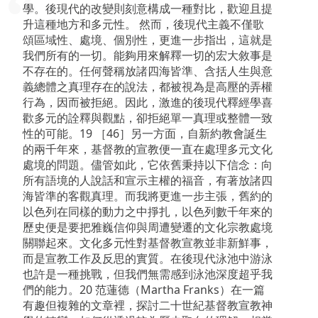
學。後現代的改變則刻意構成一種對比，歡迎且提
升這種地方和多元性。 然而，後現代主義不僅歌
頌區域性、處境、個別性，更進一步指出，這就是
我們所有的一切。能夠用來解釋一切的宏大敘事是
不存在的。任何聲稱放諸四海皆準、含括人生與意
義總體之真理存在的說法，都被視為是高壓的弄權
行為，因而被拒絕。因此，激進的後現代釋經學喜
歡多元的詮釋與觀點，卻拒絕單一真理或整體一致
性的可能。19 ［46］另一方面，自新約教會誕生
的兩千年來，基督教的宣教便一直在處理多元文化
處境的問題。儘管如此，它依舊秉持以下信念：向
所有語境的人說話和宣示主權的福音，有著放諸四
海皆準的客觀真理。而我將更進一步主張，舊約的
以色列在同樣的動力之中掙扎，以色列數千年來的
歷史便是要把雅巍信仰與周遭變遷的文化宗教處境
關聯起來。文化多元性對基督教宣教並非新鮮事，
而是宣教工作及反思的實質。在後現代泳池中游泳
也許是一種挑戰，但我們無需感到泳池深度超乎我
們的能力。20 范蓮德（Martha Franks）在一篇
有趣但複雜的文章裡，探討二十世紀基督教宣教神