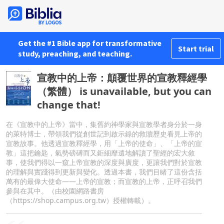
Get the #1 Bible app for transformative
Start trial
study, preaching, and teaching.
宣教中的上帝：顛覆世界的宣教釋經學
（繁體） is unavailable, but you can
change that!
在《宣教中的上帝》當中，集舊約神學家與宣教學者身分於一身
的萊特博士，帶領我們從創世記到啟示錄的救贖歷史看見上帝的
宣教故事。他透過宣教釋經學，用「上帝的使命」、「上帝的宣
教」這把鑰匙，氣勢磅礡而又鉅細靡遺地解讀了聖經的宏大敘
事，使我們得以一窺上帝宣教的深度與廣度，更讓我們對於宣教
的理解與實踐得到更新與變化。透過本書，我們目睹了這份含括
萬有的最偉大使命——上帝的宣教；而宣教的上帝，正呼召我們
參與在其中。（由校園網路書房
（https://shop.campus.org.tw）授權轉載）。