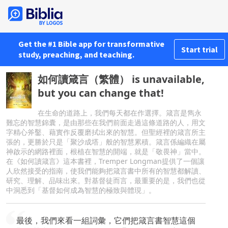
Get the #1 Bible app for transformative
Start trial
study, preaching, and teaching.
如何讀箴言（繁體） is unavailable,
but you can change that!
在生命的道路上，我們每天都在作選擇。箴言是雋永
難忘的智慧錦囊，是由那些在我們前面走過這條道路的人，用文
字精心斧鑿、藉實作反覆磨拭出來的智慧。但聖經裡的箴言所主
張的，更勝於只是「聚沙成塔」般的智慧累積。箴言係編織在屬
神啟示的網路裡面，根植在智慧的開端，就是「敬畏神」當中。
在《如何讀箴言》這本書裡，Tremper Longman提供了一個讓
人欣然接受的指南，使我們能夠把箴言書中所有的智慧都解讀、
研究、理解、品味出來。對基督徒而言，最重要的是，我們也從
中洞悉到「基督如何成為智慧的極致與體現」。
最後，我們來看一組詞彙，它們把箴言書智慧這個