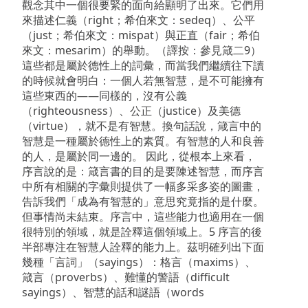
觀念其中一個很要緊的面向給顯明了出來。它們用
來描述仁義（right；希伯來文：sedeq）、公平
（just；希伯來文：mispat）與正直（fair；希伯
來文：mesarim）的舉動。（譯按：參見箴二9）
這些都是屬於德性上的詞彙，而當我們繼續往下讀
的時候就會明白：一個人若無智慧，是不可能擁有
這些東西的——同樣的，沒有公義
（righteousness）、公正（justice）及美德
（virtue），就不是有智慧。換句話說，箴言中的
智慧是一種屬於德性上的素質。有智慧的人和良善
的人，是屬於同一邊的。 因此，從根本上來看，
序言說的是：箴言書的目的是要陳述智慧，而序言
中所有相關的字彙則提供了一幅多采多姿的圖畫，
告訴我們「成為有智慧的」意思究竟指的是什麼。
但事情尚未結束。序言中，這些能力也適用在一個
很特別的領域，就是詮釋這個領域上。5 序言的後
半部專注在智慧人詮釋的能力上。茲明確列出下面
幾種「言詞」（sayings）：格言（maxims）、
箴言（proverbs）、難懂的警語（difficult
sayings）、智慧的話和謎語（words