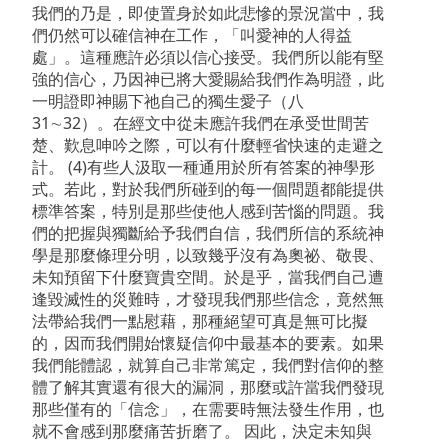
我們的乃是，即使置身於如此悲慘的景況當中，我
們仍然可以確信神在工作，「叫愛神的人得益
處」。這種應許必須以信心接受。我們所以能有堅
強的信心，乃因神已將大愛賜給我們作為明證，此
一明證即神賜下祂自己的獨生愛子（八
31∼32）。在經文中從未應許我們在承受世間苦
楚、歎息呻吟之際，可以有什麼輕省快速的走避之
計。 (4)有些人汲取一種通用於所有答案的神學形
式。若此，對於我們所碰到的每一個問題都能提供
標準答案，特別是那些使他人感到苦惱的問題。我
們的把握與獨斷給予我們自信，我們所信的系統神
學是那麼條理分明，以致幾乎沒有為奧祕、敬畏、
未知預留下什麼寶貴空間。於是乎，當我們自己遭
逢毀滅性的災難時，才發現我們那些信念，竟然無
法帶給我們一點慰藉，那種絕望可真是無可比擬
的，因而我們開始懷疑信仰中最基本的要素。如果
我們能體認，就算自己非常篤定，我們對信仰的整
體了解其實還有很大的漏洞，那麼或許當我們發現
那些僅有的「信念」，在需要時無法發生作用，也
就不會感到那麼痛苦折磨了。 因此，決定未知與