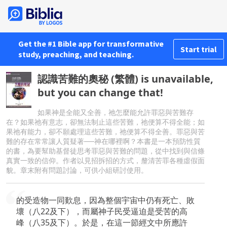
Get the #1 Bible app for transformative
Start trial
study, preaching, and teaching.
認識苦難的奧秘 (繁體) is unavailable,
but you can change that!
如果神是全能又全善，祂怎麼能允許罪惡與苦難存
在？如果祂有意志，卻無法制止這些苦難，祂便算不得全能；如
果祂有能力，卻不願處理這些苦難，祂便算不得全善。罪惡與苦
難的存在常常讓人質疑著──神在哪裡啊？本書是一本預防性質
的書，為要幫助基督徒思考罪惡與苦難的問題，從中找到與信條
真實一致的信仰。作者以見招拆招的方式，釐清苦罪各種虛假面
貌。章末附有問題討論，可供小組研討使用。
的受造物一同歎息，因為整個宇宙中仍有死亡、敗
壞（八22及下），而屬神子民受逼迫是受苦的高
峰（八35及下）。於是，在這一節經文中所應許