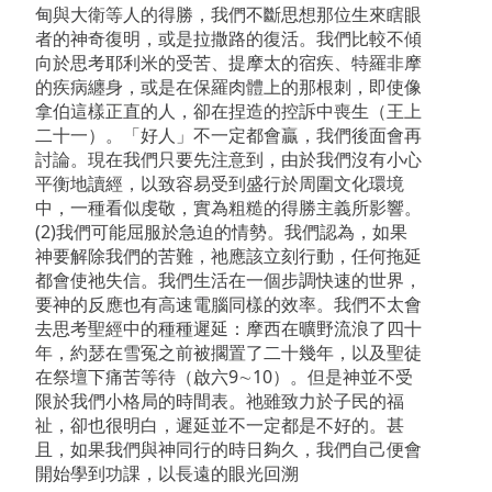
甸與大衛等人的得勝，我們不斷思想那位生來瞎眼
者的神奇復明，或是拉撒路的復活。我們比較不傾
向於思考耶利米的受苦、提摩太的宿疾、特羅非摩
的疾病纏身，或是在保羅肉體上的那根刺，即使像
拿伯這樣正直的人，卻在捏造的控訴中喪生（王上
二十一）。「好人」不一定都會贏，我們後面會再
討論。現在我們只要先注意到，由於我們沒有小心
平衡地讀經，以致容易受到盛行於周圍文化環境
中，一種看似虔敬，實為粗糙的得勝主義所影響。
(2)我們可能屈服於急迫的情勢。我們認為，如果
神要解除我們的苦難，祂應該立刻行動，任何拖延
都會使祂失信。我們生活在一個步調快速的世界，
要神的反應也有高速電腦同樣的效率。我們不太會
去思考聖經中的種種遲延：摩西在曠野流浪了四十
年，約瑟在雪冤之前被擱置了二十幾年，以及聖徒
在祭壇下痛苦等待（啟六9∼10）。但是神並不受
限於我們小格局的時間表。祂雖致力於子民的福
祉，卻也很明白，遲延並不一定都是不好的。甚
且，如果我們與神同行的時日夠久，我們自己便會
開始學到功課，以長遠的眼光回溯