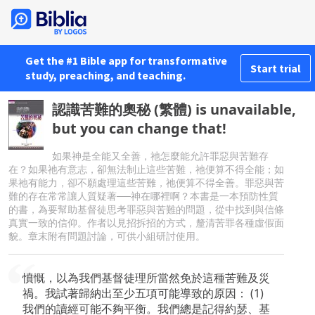
Get the #1 Bible app for transformative
Start trial
study, preaching, and teaching.
認識苦難的奧秘 (繁體) is unavailable,
but you can change that!
如果神是全能又全善，祂怎麼能允許罪惡與苦難存
在？如果祂有意志，卻無法制止這些苦難，祂便算不得全能；如
果祂有能力，卻不願處理這些苦難，祂便算不得全善。罪惡與苦
難的存在常常讓人質疑著──神在哪裡啊？本書是一本預防性質
的書，為要幫助基督徒思考罪惡與苦難的問題，從中找到與信條
真實一致的信仰。作者以見招拆招的方式，釐清苦罪各種虛假面
貌。章末附有問題討論，可供小組研討使用。
憤慨，以為我們基督徒理所當然免於這種苦難及災
禍。我試著歸納出至少五項可能導致的原因： (1)
我們的讀經可能不夠平衡。我們總是記得約瑟、基