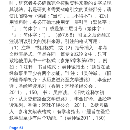
时，研究者务必确保完全按照资料来源的文字呈现
其说法。若是研究者需要省略引文的某些部分，请
使用省略号（例如：“当时，……不得不”）。在引
用资料时，务必正确地使用第一层引号（繁体字：
「」；简体字：“”）或是第二层引号（繁体字：
『』；简体字：‘’）。（参7.6.8） 引文之后必须加
注说明该引文的资料来源。引注的格式可用：
（1）注释－书目格式；或（2）括号插入－参考
文献表格式。但是在同一篇专文或论文中，只可一
致地使用其中一种格式（参第5章和第6章）。例
如： 1.注释－书目格式： 吴仲诚指出：“题旨在圣
经叙事里至少有两个功能。”1 注： 1吴仲诚，《旧
约诠释学初介：从历史进路至文学进路》，李金好
译，圣经释读系列（香港：环球圣经公会，
2011），150。 书： 吴仲诚。《旧约诠释学初
介：从历史进路至文学进路》。李金好译。圣经释
读系列。香港：环球圣经公会，2011。 2.括号插
入—参考文献表格式： 有学者指出：“题旨在圣经
叙事里至少有两个功能。”（吴仲诚2011，150）
Page 61