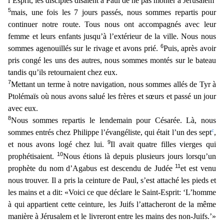
l’Esprit, les disciples disaient à Paul de ne pas monter
à Jérusalem
5
mais, une fois les 7 jours passés, nous sommes repartis pour
continuer notre route. Tous nous ont accompagnés avec leur
femme et leurs enfants jusqu’à l’extérieur de la ville. Nous nou
s
6
sommes agenouillés sur le rivage et avons prié.
Puis, après avoir
pris congé les uns des autres, nous sommes montés sur le bateau
tandis qu’ils retournaient chez eux.
7
Mettant un terme à notre
navigation, nous sommes allés de Tyr à
Ptolémaïs où nous avons salué les frères et sœurs et passé un jour
avec eux.
8
Nous sommes repartis le lendemain pour Césarée. Là, nous
c
sommes entrés chez Ph
ilippe l’évangéliste, qui était l’un des sept
,
9
et nous avons logé chez lui.
Il avait quatre filles vierges qui
10
prophétisaient.
Nous étions là depuis plusieurs jours lorsqu’un
11
prophète du nom
d’Agabus est descendu de Judée
et est venu
nous trouver. Il a pris la ceinture de Paul, s’est attaché les pieds et
les mains et a dit: «Voici ce que déclare le Saint-Esprit: ‘L’homme
à qui appart
ient cette ceinture, les Juifs l’attacheront de la même
manière à Jérusalem et le livreront entre les mains des non-Juifs.’»