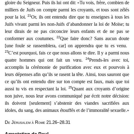
gloire du Seigneur. Puis ils lui ont dit: «Tu vois, frère, combien de
milliers de Juifs on compte parmi les croyants, et tous sont zélés
21
pour la loi.
O
r, ils ont entendu dire que tu enseignes à tous les
Juifs vivant parmi les non-Juifs d’abandonner la loi de Moïse; tu
leur dirais de ne pas circoncire leurs enfants et de ne pas se
22
conformer aux cou
tumes.
Que faire donc? Sans aucun doute
[une foule se rassemblera, car] on apprendra que tu es venu.
23
C’est pourquoi, fais ce que nous allons te dire. Il y a parmi nous
24
quatre hommes qui ont fai
t un vœu.
Prends-les avec toi,
accomplis la cérémonie de purification avec eux et pourvois à
leurs dépenses afin qu’ils se rasent la tête. Ainsi, tous sauront que
ce qu’ils ont entendu dire sur
ton compte est faux, mais que toi
25
aussi tu vis en respectant la loi.
Quant aux croyants d’origine
non juive, nous leur avons communiqué par écrit notre décision:
ils doivent [seulement] s’absteni
r des viandes sacrifiées aux
idoles, du sang, des animaux étouffés et de l’immoralité sexuelle.»
De Jérusalem à Rome 21.26–28.31