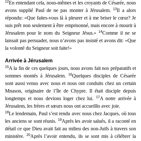
12
En entendant cela, nous-mêmes et les croyants de Césarée, nous
13
avons
supplié Paul de ne pas monter à Jérusalem.
Il a alors
répondu: «Que faites-vous là à pleurer et à me briser le cœur? Je
suis prêt non seulement à être emprisonné, mais encore à mourir à
14
Jérusa
lem pour le nom du Seigneur Jésus.»
Comme il ne se
laissait pas persuader, nous n’avons pas insisté et avons dit: «Que
la volonté du Seigneur soit faite!»
Arrivée à Jérusalem
15
A la fin de ces
quelques jours, nous avons fait nos préparatifs et
16
sommes montés à Jérusalem.
Quelques disciples de Césarée
sont aussi venus avec nous et nous ont conduits chez un certain
Mnason, originaire de l
’île de Chypre. Il était disciple depuis
17
longtemps et nous devions loger chez lui.
A notre arrivée à
Jérusalem, les frères et sœurs nous ont accueillis avec joie.
18
Le lendemain, Paul s’est ren
du avec nous chez Jacques, où tous
19
les anciens se sont réunis.
Après les avoir salués, il a raconté en
détail ce que Dieu avait fait au milieu des non-Juifs à travers son
20
ministère.
Après l’av
oir entendu, ils se sont mis à célébrer la