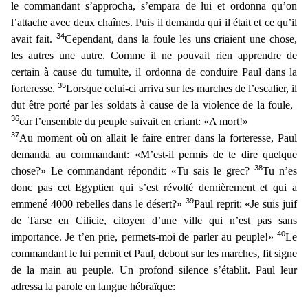
le commandant s’approcha, s’empara de lui et ord
onna qu’on
l’attache avec deux chaînes. Puis il demanda qui il était et ce qu’il
34
avait fait.
Cependant, dans la foule les uns criaient une chose,
les autres une autre. Comme il ne pouvait rien app
rendre de
certain à cause du tumulte, il ordonna de conduire Paul dans la
35
forteresse.
Lorsque celui-ci arriva sur les marches de l’escalier, il
dut être porté par les soldats à cause de la violen
ce de la foule,
36
car l’ensemble du peuple suivait en criant: «A mort!»
37
Au moment où on allait le faire entrer dans la forteresse, Paul
demanda au commandant: «M’est-il permis de te dire quelqu
e
38
chose?» Le commandant répondit: «Tu sais le grec?
Tu n’es
donc pas cet Egyptien qui s’est révolté dernièrement et qui a
39
emmené 4000 rebelles dans le désert?»
Paul reprit: «Je suis juif
d
e Tarse en Cilicie, citoyen d’une ville qui n’est pas sans
40
importance. Je t’en prie, permets-moi de parler au peuple!»
Le
commandant le lui permit et Paul, debout sur les marches, fit signe
de l
a main au peuple. Un profond silence s’établit. Paul leur
adressa la parole en langue hébraïque: