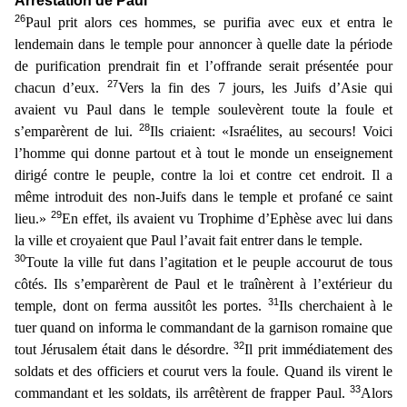
Arrestation de Paul
26
Paul prit alors ces hommes, se purifia avec e
ux et entra le
lendemain dans le temple pour annoncer à quelle date la période
de purification prendrait fin et l’offrande serait présentée pour
27
chacun d’eux.
Vers la fin des 7 jours, les Juifs
d’Asie qui
avaient vu Paul dans le temple soulevèrent toute la foule et
28
s’emparèrent de lui.
Ils criaient: «Israélites, au secours! Voici
l’homme qui donne partout et à tout le monde un ensei
gnement
dirigé contre le peuple, contre la loi et contre cet endroit. Il a
même introduit des non-Juifs dans le temple et profané ce saint
29
lieu.»
En effet, ils avaient vu Trophime d’Ephèse avec lu
i dans
la ville et croyaient que Paul l’avait fait entrer dans le temple.
30
Toute la ville fut dans l’agitation et le peuple accourut de tous
côtés. Ils s’emparèrent de Paul et le traînèrent à l’e
xtérieur du
31
temple, dont on ferma aussitôt les portes.
Ils cherchaient à le
tuer quand on informa le commandant de la garnison romaine que
32
tout Jérusalem était dans le désordre.
Il prit immédi
atement des
soldats et des officiers et courut vers la foule. Quand ils virent le
33
commandant et les soldats, ils arrêtèrent de frapper Paul.
Alors