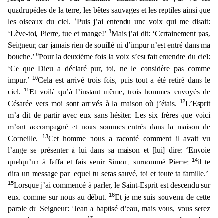
quadrupèdes de la terre, les bêtes sauvages et les reptiles ainsi que
7
les oiseaux du ciel.
Puis j’ai entendu une voix qui me disait:
8
‘Lève-toi, Pierre, tue
et mange!’
Mais j’ai dit: ‘Certainement pas,
Seigneur, car jamais rien de souillé ni d’impur n’est entré dans ma
9
bouche.’
Pour la deuxième fois la voix s’est fait entendre du ciel:
‘Ce que Dieu
a déclaré pur, toi, ne le considère pas comme
10
impur.’
Cela est arrivé trois fois, puis tout a été retiré dans le
11
ciel.
Et voilà qu’à l’instant même, trois hommes envoyés de
12
Césarée vers moi s
ont arrivés à la maison où j’étais.
L’Esprit
m’a dit de partir avec eux sans hésiter. Les six frères que voici
m’ont accompagné et nous sommes entrés dans la maison de
13
Corneille.
Cet homm
e nous a raconté comment il avait vu
l’ange se présenter à lui dans sa maison et [lui] dire: ‘Envoie
14
quelqu’un à Jaffa et fais venir Simon, surnommé Pierre;
il te
dira un message par lequel tu sera
s sauvé, toi et toute ta famille.’
15
Lorsque j’ai commencé à parler, le Saint-Esprit est descendu sur
16
eux, comme sur nous au début.
Et je me suis souvenu de cette
parole du Seigneur: ‘Jean a b
aptisé d’eau, mais vous, vous serez
17