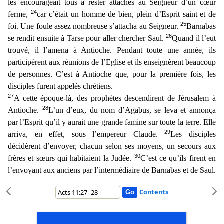
les encourageait tous à rester attachés
au Seigneur d’un cœur
24
ferme,
car c’était un homme de bien, plein d’Esprit saint et de
25
foi. Une foule assez nombreuse s’attacha au Seigneur.
Barnabas
26
se rendit ensuite à Tarse pour aller che
rcher Saul.
Quand il l’eut
trouvé, il l’amena à Antioche. Pendant toute une année, ils
participèrent aux réunions de l’Eglise et ils enseignèrent beaucoup
de personnes. C’est à Antioche que, pou
r la première fois, les
disciples furent appelés chrétiens.
27
A cette époque-là, des prophètes descendirent de Jérusalem à
28
Antioche.
L’un d’eux, du nom d’Agabus, se leva et annonça
par l’Esprit
qu’il y aurait une grande famine sur toute la terre. Elle
29
arriva, en effet, sous l’empereur Claude.
Les disciples
décidèrent d’envoyer, chacun selon ses moyens, un secours aux
30
frères et sœurs qu
i habitaient la Judée.
C’est ce qu’ils firent en
l’envoyant aux anciens par l’intermédiaire de Barnabas et de Saul.
Contents