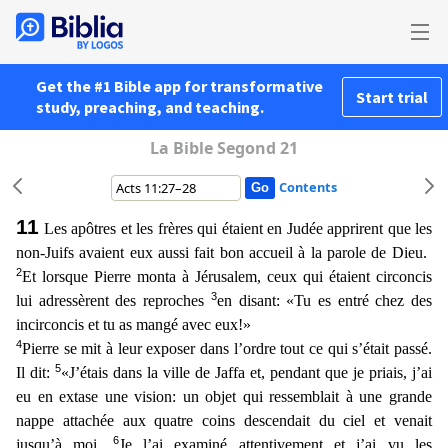
Get the #1 Bible app for transformative
Start trial
study, preaching, and teaching.
La Bible Segond 21
Contents
11
Les apôtres et les frères qui étaient en Judée apprirent que les
non-Juifs avaient eux aussi fait bon accueil à la parole de Dieu.
2
Et lorsque Pierre monta à Jérusalem, ceux qui étaient circon
cis
3
lui adressèrent des reproches
en disant: «Tu es entré chez des
incirconcis et tu as mangé avec eux!»
4
Pierre se mit à leur exposer dans l’ordre tout ce qui s’était passé.
5
Il dit:
«J’étais
dans la ville de Jaffa et, pendant que je priais, j’ai
eu en extase une vision: un objet qui ressemblait à une grande
nappe attachée aux quatre coins descendait du ciel et venait
6
jusqu’à moi.
Je l
’ai examiné attentivement et j’ai vu les