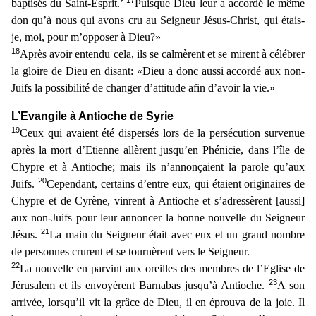
baptisés du Saint-Esprit.’
Puisque Dieu leur a accordé le même
don qu’à nous qui avons cru au Seigneur Jésus-Christ, qui étais-
je, moi, pour m’opposer à Dieu?»
18
Après avoir entendu cela, ils se calmèrent et se mirent à célébrer
la gloire de Dieu en disant: «Dieu a donc aussi accordé aux non-
Juifs la possibilité de changer d’attitude afin d’avoir la vie.»
L’Evangile à Antioche de Syrie
19
Ceux qui avaient été dispersés lors de la persécution survenue
après la mort d’Etienne allèrent jusqu’en Phénicie, dans l’île de
Chypre et à Antioche; mais ils n’
annonçaient la parole qu’aux
20
Juifs.
Cependant, certains d’entre eux, qui étaient originaires de
Chypre et de Cyrène, vinrent à Antioche et s’adressèrent [aussi]
aux non-Juifs pour leur annoncer
la bonne nouvelle du Seigneur
21
Jésus.
La main du Seigneur était avec eux et un grand nombre
de personnes crurent et se tournèrent vers le Seigneur.
22
La nouvelle en parvint aux oreilles des memb
res de l’Eglise de
23
Jérusalem et ils envoyèrent Barnabas jusqu’à Antioche.
A son
arrivée, lorsqu’il vit la grâce de Dieu, il en éprouva de la joie. Il