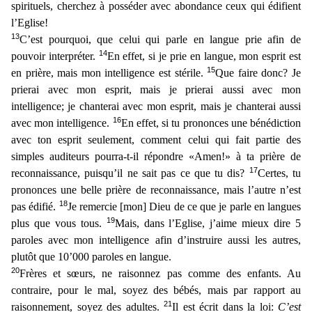
spirituels, cherchez à posséder avec abondance ceux qui édifient
l’Eglise!
13
C’est pourquoi, que celui qui parle en langue prie afin de
14
pouvoir interpréter.
En
effet, si je prie en langue, mon esprit est
15
en prière, mais mon intelligence est stérile.
Que faire donc? Je
prierai avec mon esprit, mais je prierai aussi avec mon
intelligence; je chanterai avec
mon esprit, mais je chanterai aussi
16
avec mon intelligence.
En effet, si tu prononces une bénédiction
avec ton esprit seulement, comment celui qui fait partie des
simples auditeurs pourra-t-il répo
ndre «Amen!» à ta prière de
17
reconnaissance, puisqu’il ne sait pas ce que tu dis?
Certes, tu
prononces une belle prière de reconnaissance, mais l’autre n’est
18
pas édifié.
Je remercie [mon] Dieu d
e ce que je parle en langues
19
plus que vous tous.
Mais, dans l’Eglise, j’aime mieux dire 5
paroles avec mon intelligence afin d’instruire aussi les autres,
plutôt que 10’000 paroles en langue.
20
Fr
ères et sœurs, ne raisonnez pas comme des enfants. Au
contraire, pour le mal, soyez des bébés, mais par rapport au
21
raisonnement, soyez des adultes.
Il est écrit dans la loi:
C’est