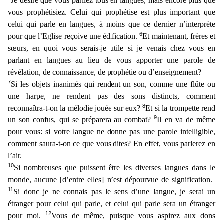
Je désire que vous parliez tous en langues, mais encore plus que
vous prophétisiez. Celui qui prophétise est plus importan
t que
celui qui parle en langues, à moins que ce dernier n’interprète
6
pour que l’Eglise reçoive une édification.
Et maintenant, frères et
sœurs, en quoi vous serais-je utile si je venais chez vous e
n
parlant en langues au lieu de vous apporter une parole de
révélation, de connaissance, de prophétie ou d’enseignement?
7
Si les objets inanimés qui rendent un son, comme une flûte ou
une harpe,
ne rendent pas des sons distincts, comment
8
reconnaîtra-t-on la mélodie jouée sur eux?
Et si la trompette rend
9
un son confus, qui se préparera au combat?
Il en va de même
pour vous: si votr
e langue ne donne pas une parole intelligible,
comment saura-t-on ce que vous dites? En effet, vous parlerez en
l’air.
10
Si nombreuses que puissent être les diverses langues dans le
monde, aucune [d
’entre elles] n’est dépourvue de signification.
11
Si donc je ne connais pas le sens d’une langue, je serai un
étranger pour celui qui parle, et celui qui parle sera un étranger
12
pour moi.
Vous de m
ême, puisque vous aspirez aux dons