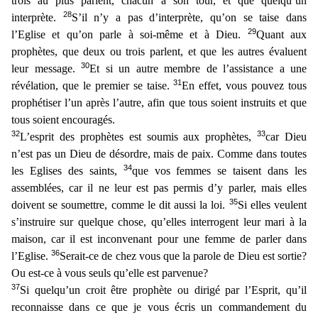
trois au plus parlent, chacun à son tour, et que quelqu’un
28
interprète.
S’il n’y a pas d’interprète, qu’on se
taise dans
29
l’Eglise et qu’on parle à soi-même et à Dieu.
Quant aux
prophètes, que deux ou trois parlent, et que les autres évaluent
30
leur message.
Et si un autre membre de l’assistance a une
31
rév
élation, que le premier se taise.
En effet, vous pouvez tous
prophétiser l’un après l’autre, afin que tous soient instruits et que
tous soient encouragés.
32
33
L’esprit des prophètes est soumis aux
prophètes,
car Dieu
n’est pas un Dieu de désordre, mais de paix. Comme dans toutes
34
les Eglises des saints,
que vos femmes se taisent dans les
assemblées, car il ne leur est pas permis d’y parler
, mais elles
35
doivent se soumettre, comme le dit aussi la loi.
Si elles veulent
s’instruire sur quelque chose, qu’elles interrogent leur mari à la
maison, car il est inconvenant pour une femme de p
arler dans
36
l’Eglise.
Serait-ce de chez vous que la parole de Dieu est sortie?
Ou est-ce à vous seuls qu’elle est parvenue?
37
Si quelqu’un croit être prophète ou dirigé par l’Esprit, qu’il
reconna
isse dans ce que je vous écris un commandement du