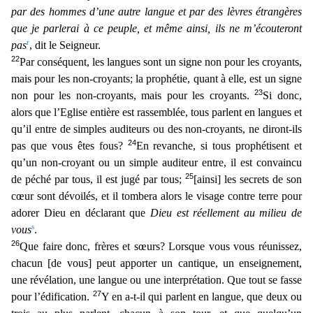
par des hommes
d’une autre langue et par des lèvres étrangères
que je parlerai à ce peuple, et même ainsi, ils ne m’écouteront
r
pas
, dit le Seigneur.
22
Par conséquent, les langues sont un signe non pour les croy
ants,
mais pour les non-croyants; la prophétie, quant à elle, est un signe
23
non pour les non-croyants, mais pour les croyants.
Si donc,
alors que l’Eglise entière est rassemblée, tous parlent en
langues et
qu’il entre de simples auditeurs ou des non-croyants, ne diront-ils
24
pas que vous êtes fous?
En revanche, si tous prophétisent et
qu’un non-croyant ou un simple auditeur entre, il est co
nvaincu
25
de péché par tous, il est jugé par tous;
[ainsi] les secrets de son
cœur sont dévoilés, et il tombera alors le visage contre terre pour
adorer Dieu en déclarant que
Dieu est réellement au m
ilieu de
s
vous
.
26
Que faire donc, frères et sœurs? Lorsque vous vous réunissez,
chacun [de vous] peut apporter un cantique, un enseignement,
une révélation, une langue ou une interprétation. Qu
e tout se fasse
27
pour l’édification.
Y en a-t-il qui parlent en langue, que deux ou