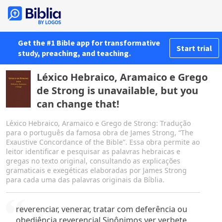
Get the #1 Bible app for transformative
Start trial
study, preaching, and teaching.
Léxico Hebraico, Aramaico e Grego
de Strong is unavailable, but you
can change that!
Léxico Hebraico, Aramaico e Grego de Strong: Tradução
para o português da famosa obra de James Strong, “The
Exaustive Concordance of the Bible”. Essa obra permite ao
leitor identificar e pesquisar as palavras hebraicas e
gregas no texto original, consultando as explicações
gramaticais e exegéticas elaboradas por James Strong
para cada uma das palavras originais da Bíblia.
reverenciar, venerar, tratar com deferência ou
obediência reverencial Sinônimos ver verbete