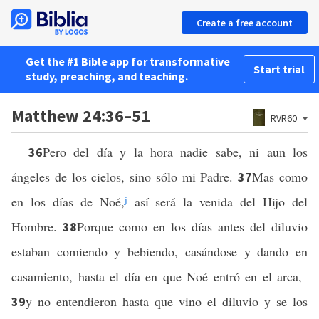
Create a free account
Get the #1 Bible app for transformative
Start trial
study, preaching, and teaching.
Matthew 24:36–51
RVR60
Pero del día y la hora nadie sabe, ni aun los
36
ángeles de los cielos, sino sólo mi Padre.
Mas como
37
en los días de Noé,
j
así será la venida del Hijo del
Hombre.
Porque como en los días antes del diluvio
38
estaban comiendo y bebiendo, casándose y dando en
casamiento, hasta el día en que Noé entró en el arca,
y no entendieron hasta que vino el diluvio y se los
39