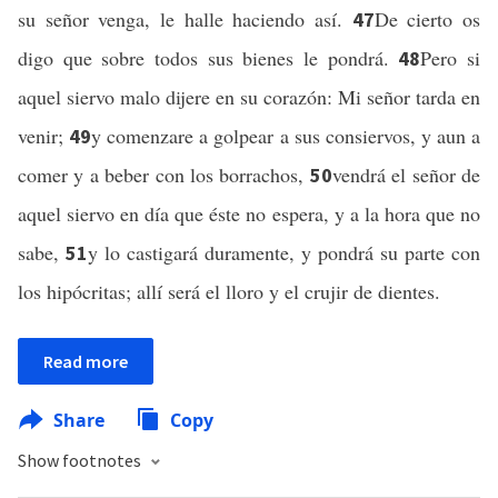
su señor venga, le halle haciendo así.
De cierto os
47
digo que sobre todos sus bienes le pondrá.
Pero si
48
aquel siervo malo dijere en su corazón: Mi señor tarda en
venir;
y comenzare a golpear a sus consiervos, y aun a
49
comer y a beber con los borrachos,
vendrá el señor de
50
aquel siervo en día que éste no espera, y a la hora que no
sabe,
y lo castigará duramente, y pondrá su parte con
51
los hipócritas; allí será el lloro y el crujir de dientes.
Read more
Share
Copy
Show footnotes