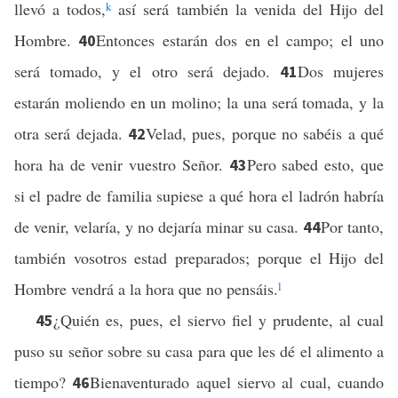
llevó a todos,
k
así será también la venida del Hijo del
Hombre.
Entonces estarán dos en el campo; el uno
40
será tomado, y el otro será dejado.
Dos mujeres
41
estarán moliendo en un molino; la una será tomada, y la
otra será dejada.
Velad, pues, porque no sabéis a qué
42
hora ha de venir vuestro Señor.
Pero sabed esto, que
43
si el padre de familia supiese a qué hora el ladrón habría
de venir, velaría, y no dejaría minar su casa.
Por tanto,
44
también vosotros estad preparados; porque el Hijo del
Hombre vendrá a la hora que no pensáis.
l
¿Quién es, pues, el siervo fiel y prudente, al cual
45
puso su señor sobre su casa para que les dé el alimento a
tiempo?
Bienaventurado aquel siervo al cual, cuando
46