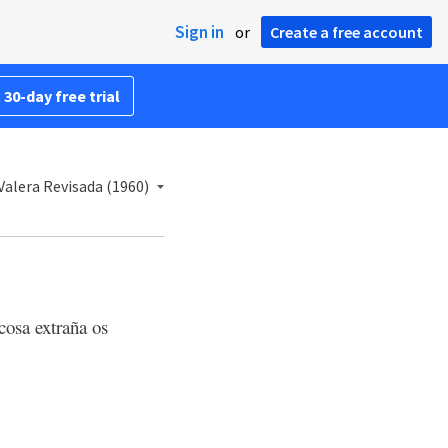
Sign in
or
Create a free account
 30-day free trial
Valera Revisada (1960)
cosa extraña os