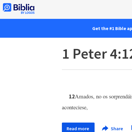
Get the #1 Bible a
1 Peter 4:1
Amados, no os sorprendáis
12
aconteciese,
Read more
Share