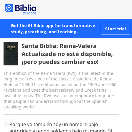
Get the #1 Bible app for transformative
Start trial
study, preaching, and teaching.
Santa Biblia: Reina-Valera
Actualizada no está disponible,
¡pero puedes cambiar eso!
This edition of the Reina Valera (RVA) is the latest in the
long line of revisions of the classic Casiodore de Reina
Bible of 1569. This edition is based on the 1909 and 1960
revisions and uses the best Hebrew and Greek texts
available today. The RVA uses a contemporary language
that people can understand throughout the Spanish
speaking world.
Porque yo también soy un hombre bajo
autoridad y tengo soldados bajo mi mando. Si