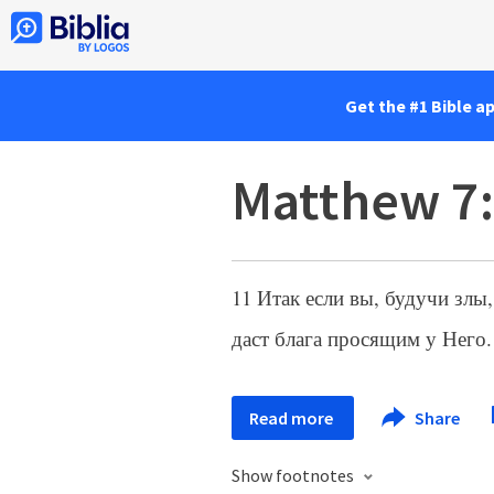
Get the #1 Bible a
Matthew 7
11 Итак если вы, будучи злы
даст блага просящим у Него.
Read more
Share
Show footnotes