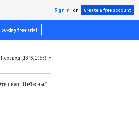
Sign in
or
Create a free account
 30-day free trial
Перевод (1876/1956)
 Отец ваш Небесный