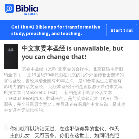
Get the #1 Bible app for transformative
Start trial
study, preaching, and teaching.
中文京委本圣经 is unavailable, but
you can change that!
京委本圣经（又称“北京委员会译本、北京官话本新旧
约全书”），是19世纪70年代由在北京的几个外国传教士翻译的
官话圣经，曾经风靡全国有40年之久，是和合本诞生之前最有
影响力的白话文圣经。 此版本圣经旧约是直接源于希伯来文马
所拉文本（Masoretic Text），新约是源于希腊公认文本
（Textus Receptus）翻译来的。是与英皇钦定本（KJV）同一
源头；完全尊重原文意义，并且译者有深后的中文造诣，是其他
中文译本无法比拟的。
你们就可以清洁无过、在这邪僻诡异的世代、作天
主的儿女、无可责备。你们在这世上、如同明光照