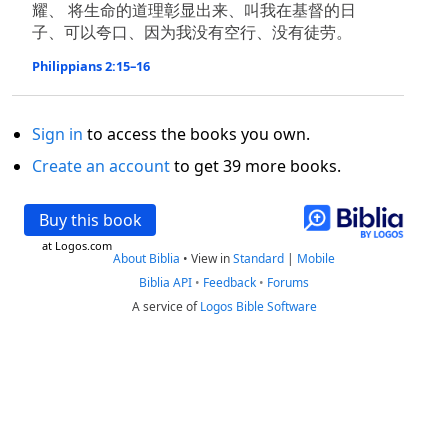
耀、 将生命的道理彰显出来、叫我在基督的日
子、可以夸口、因为我没有空行、没有徒劳。
Philippians 2:15–16
Sign in
to access the books you own.
Create an account
to get 39 more books.
Buy this book
at Logos.com
About Biblia
•
View in
Standard
|
Mobile
Biblia API
•
Feedback
•
Forums
A service of
Logos Bible Software