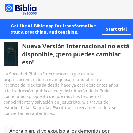
Get the #1 Bible app for transformative
Start trial
study, preaching, and teaching.
Nueva Versión Internacional no está
disponible, ¡pero puedes cambiar
eso!
La Sociedad Bíblica Internacional, que es una
organización cristiana evangélica, mundialmente
reconocida, dedicada desde hace ya casi doscientos años
a la traducción, publicación y distribución de la Biblia,
con el único propósito de que muchos lleguen al
conocimiento y salvación en Jesucristo, y, a través del
estudio de las Sagradas Escrituras, crezcan en su fe y se
conviertan en auténticos...
Ahora bien, si yo expulso a los demonios por