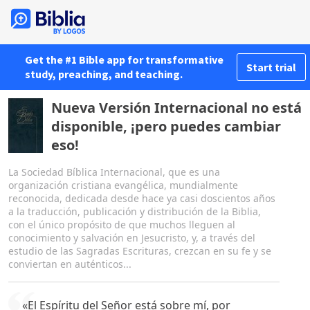
Get the #1 Bible app for transformative
Start trial
study, preaching, and teaching.
Nueva Versión Internacional no está
disponible, ¡pero puedes cambiar
eso!
La Sociedad Bíblica Internacional, que es una
organización cristiana evangélica, mundialmente
reconocida, dedicada desde hace ya casi doscientos años
a la traducción, publicación y distribución de la Biblia,
con el único propósito de que muchos lleguen al
conocimiento y salvación en Jesucristo, y, a través del
estudio de las Sagradas Escrituras, crezcan en su fe y se
conviertan en auténticos...
«El Espíritu del Señor está sobre mí, por