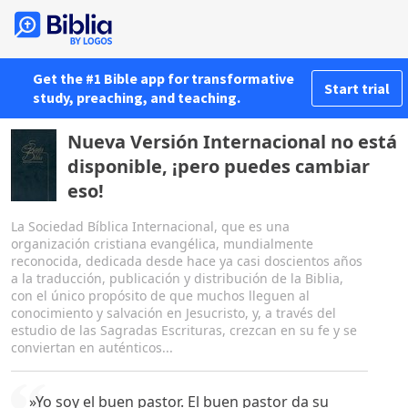
Get the #1 Bible app for transformative
Start trial
study, preaching, and teaching.
Nueva Versión Internacional no está
disponible, ¡pero puedes cambiar
eso!
La Sociedad Bíblica Internacional, que es una
organización cristiana evangélica, mundialmente
reconocida, dedicada desde hace ya casi doscientos años
a la traducción, publicación y distribución de la Biblia,
con el único propósito de que muchos lleguen al
conocimiento y salvación en Jesucristo, y, a través del
estudio de las Sagradas Escrituras, crezcan en su fe y se
conviertan en auténticos...
»Yo soy el buen pastor. El buen pastor da su