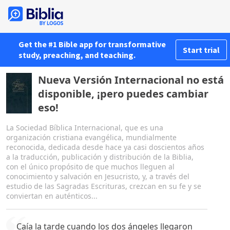
Get the #1 Bible app for transformative
Start trial
study, preaching, and teaching.
Nueva Versión Internacional no está
disponible, ¡pero puedes cambiar
eso!
La Sociedad Bíblica Internacional, que es una
organización cristiana evangélica, mundialmente
reconocida, dedicada desde hace ya casi doscientos años
a la traducción, publicación y distribución de la Biblia,
con el único propósito de que muchos lleguen al
conocimiento y salvación en Jesucristo, y, a través del
estudio de las Sagradas Escrituras, crezcan en su fe y se
conviertan en auténticos...
Caía la tarde cuando los dos ángeles llegaron