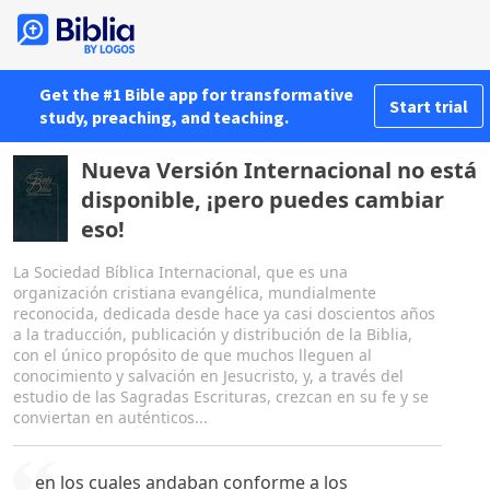
Get the #1 Bible app for transformative
Start trial
study, preaching, and teaching.
Nueva Versión Internacional no está
disponible, ¡pero puedes cambiar
eso!
La Sociedad Bíblica Internacional, que es una
organización cristiana evangélica, mundialmente
reconocida, dedicada desde hace ya casi doscientos años
a la traducción, publicación y distribución de la Biblia,
con el único propósito de que muchos lleguen al
conocimiento y salvación en Jesucristo, y, a través del
estudio de las Sagradas Escrituras, crezcan en su fe y se
conviertan en auténticos...
en los cuales andaban conforme a los