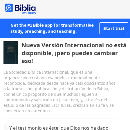
Get the #1 Bible app for transformative
Start trial
study, preaching, and teaching.
Nueva Versión Internacional no está
disponible, ¡pero puedes cambiar
eso!
La Sociedad Bíblica Internacional, que es una
organización cristiana evangélica, mundialmente
reconocida, dedicada desde hace ya casi doscientos años
a la traducción, publicación y distribución de la Biblia,
con el único propósito de que muchos lleguen al
conocimiento y salvación en Jesucristo, y, a través del
estudio de las Sagradas Escrituras, crezcan en su fe y se
conviertan en auténticos...
Y el testimonio es éste: que Dios nos ha dado