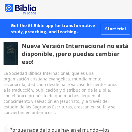
Get the #1 Bible app for transformative
Start trial
study, preaching, and teaching.
Nueva Versión Internacional no está
disponible, ¡pero puedes cambiar
eso!
La Sociedad Bíblica Internacional, que es una
organización cristiana evangélica, mundialmente
reconocida, dedicada desde hace ya casi doscientos años
a la traducción, publicación y distribución de la Biblia,
con el único propósito de que muchos lleguen al
conocimiento y salvación en Jesucristo, y, a través del
estudio de las Sagradas Escrituras, crezcan en su fe y se
conviertan en auténticos...
Porque nada de lo que hay en el mundo—los