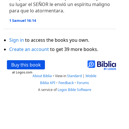
su lugar el SEÑOR le envió un espíritu maligno
para que lo atormentara.
1 Samuel 16:14
Sign in
to access the books you own.
Create an account
to get 39 more books.
Buy this book
at Logos.com
About Biblia
•
View in
Standard
|
Mobile
Biblia API
•
Feedback
•
Forums
A service of
Logos Bible Software