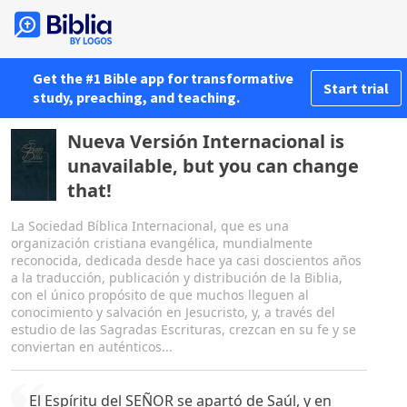
Get the #1 Bible app for transformative
Start trial
study, preaching, and teaching.
Nueva Versión Internacional is
unavailable, but you can change
that!
La Sociedad Bíblica Internacional, que es una
organización cristiana evangélica, mundialmente
reconocida, dedicada desde hace ya casi doscientos años
a la traducción, publicación y distribución de la Biblia,
con el único propósito de que muchos lleguen al
conocimiento y salvación en Jesucristo, y, a través del
estudio de las Sagradas Escrituras, crezcan en su fe y se
conviertan en auténticos...
El Espíritu del SEÑOR se apartó de Saúl, y en