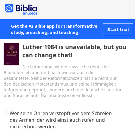
Get the #1 Bible app for transformative
Start trial
study, preaching, and teaching.
Luther 1984 is unavailable, but you
can change that!
Die Lutherbibel ist die klassische deutsche
Bibelübersetzung und nach wie vor auch die
bekannteste. Seit der Reformationszeit hat sie nicht nur
den deutschen Protestantismus und seine Frömmigkeit
tiefgreifend geprägt, sondern auch die deutsche Literatur
und Sprache aufs Nachhaltigste beeinflusst.
Wer seine Ohren verstopft vor dem Schreien
des Armen, der wird einst auch rufen und
nicht erhört werden.