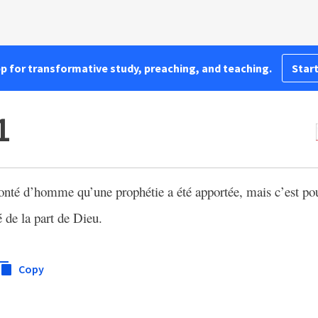
pp for transformative study, preaching, and teaching.
Start
1
lonté d’homme qu’une prophétie a été apportée, mais c’est pou
 de la part de Dieu.
Copy