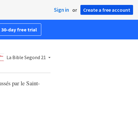
Sign in
or
Create a free account
 30-day free trial
La Bible Segond 21
ssés par le Saint-