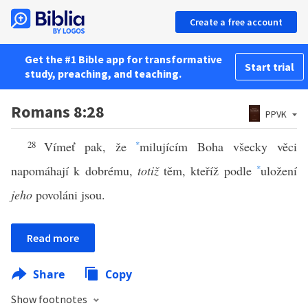
Create a free account
Get the #1 Bible app for transformative
Start trial
study, preaching, and teaching.
Romans 8:28
PPVK
28
Vímeť pak, že
*
milujícím Boha všecky věci
napomáhají k dobrému,
totiž
těm, kteříž podle
*
uložení
jeho
povoláni jsou.
Read more
Share
Copy
Show footnotes