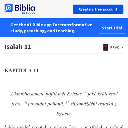
Create a free account
Get the #1 Bible app for transformative
Start trial
study, preaching, and teaching.
Isaiah 11
PPVK
KAPITOLA 11
Z kterého kmene pojíti měl Kristus,
6
jaké království
jeho.
10
povolání pohanů,
12
shromáždění ostatků z
Izraele.
1
Ale vyjdeť proutek z pařezu Izai, a výstřelek z kořenů