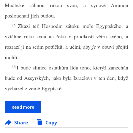
Moábské sáhnou rukou svou, a synové Ammon
poslouchati jich budou.
15
Zkazí též Hospodin zátoku moře Egyptského, a
vztáhne ruku svou na řeku v prudkosti větru svého, a
rozrazí ji na sedm potůčků, a učiní, aby
je
v obuvi přejíti
mohli.
16
I bude silnice ostatkům lidu toho, kterýž zanechán
bude od Assyrských, jako byla Izraelovi v ten den, když
vycházel z země Egyptské.
Read more
Share
Copy