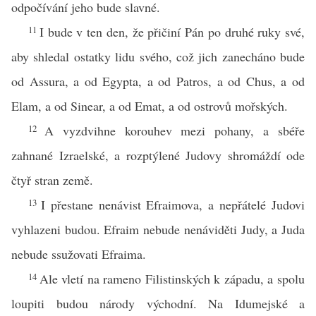
odpočívání jeho bude slavné.
11
I bude v ten den, že přičiní Pán po druhé ruky své,
aby shledal ostatky lidu svého, což jich zanecháno bude
od Assura, a od Egypta, a od Patros, a od Chus, a od
Elam, a od Sinear, a od Emat, a od ostrovů mořských.
12
A vyzdvihne korouhev mezi pohany, a sbéře
zahnané Izraelské, a rozptýlené Judovy shromáždí ode
čtyř stran země.
13
I přestane nenávist Efraimova, a nepřátelé Judovi
vyhlazeni budou. Efraim nebude nenáviděti Judy, a Juda
nebude ssužovati Efraima.
14
Ale vletí na rameno Filistinských k západu, a spolu
loupiti budou národy východní. Na Idumejské a