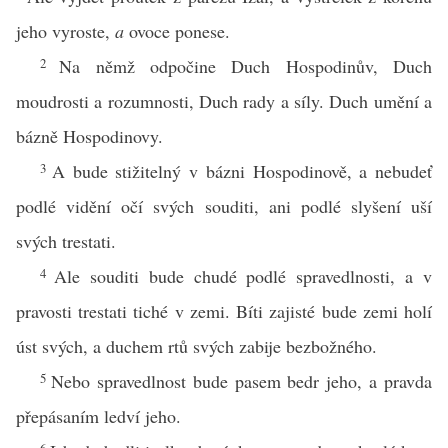
jeho vyroste,
a
ovoce ponese.
2
Na němž odpočine Duch Hospodinův, Duch
moudrosti a rozumnosti, Duch rady a síly. Duch umění a
bázně Hospodinovy.
3
A bude stižitelný v bázni Hospodinově, a nebudeť
podlé vidění očí svých souditi, ani podlé slyšení uší
svých trestati.
4
Ale souditi bude chudé podlé spravedlnosti, a v
pravosti trestati tiché v zemi. Bíti zajisté bude zemi holí
úst svých, a duchem rtů svých zabije bezbožného.
5
Nebo spravedlnost bude pasem bedr jeho, a pravda
přepásaním ledví jeho.