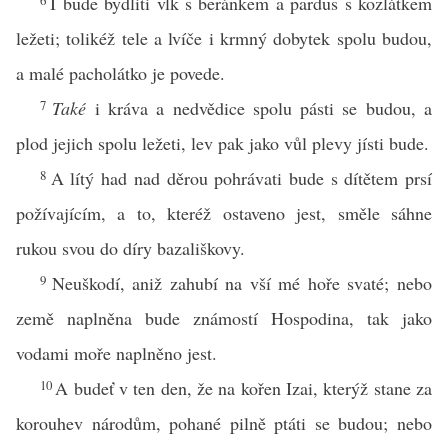
6
I bude bydliti vlk s beránkem a pardus s kozlátkem
ležeti; tolikéž tele a lvíče i krmný dobytek spolu budou,
a malé pacholátko je povede.
7
Také
i kráva a nedvědice spolu pásti se budou, a
plod jejich spolu ležeti, lev pak jako vůl plevy jísti bude.
8
A lítý had nad děrou pohrávati bude s dítětem prsí
požívajícím, a to, kteréž ostaveno jest, směle sáhne
rukou svou do díry bazališkovy.
9
Neuškodí, aniž zahubí na vší mé hoře svaté; nebo
země naplněna bude známostí Hospodina, tak jako
vodami moře naplněno jest.
10
A budeť v ten den, že na kořen Izai, kterýž stane za
korouhev národům, pohané pilně ptáti se budou; nebo