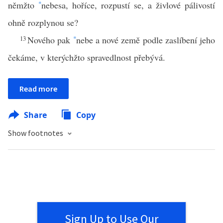
němžto
*
nebesa, hoříce, rozpustí se, a živlové pálivostí
ohně rozplynou se?
13
Nového pak
*
nebe a nové země podle zaslíbení jeho
čekáme, v kterýchžto spravedlnost přebývá.
Read more
Share
Copy
Show footnotes
Sign Up to Use Our