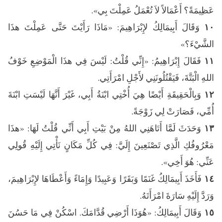
عَظِيمَةً؟ أَعْمَالاً لاَ تُعْمَلُ عَمِلْتَ بِي».
وَقَالَ أَبِيمَالِكُ لإِبْرَاهِيمَ: «مَاذَا رَأَيْتَ حَتَّى عَمِلْتَ هذَا
١٠
الشَّيْءَ؟»
فَقَالَ إِبْرَاهِيمُ: «إِنِّي قُلْتُ: لَيْسَ فِي هذَا الْمَوْضِعِ خَوْفُ
١١
اللهِ الْبَتَّةَ، فَيَقْتُلُونَنِي لأَجْلِ امْرَأَتِي.
وَبِالْحَقِيقَةِ أَيْضًا هِيَ أُخْتِي ابْنَةُ أَبِي، غَيْرَ أَنَّهَا لَيْسَتِ ابْنَةَ
١٢
أُمِّي، فَصَارَتْ لِي زَوْجَةً.
وَحَدَثَ لَمَّا أَتَاهَنِي اللهُ مِنْ بَيْتِ أَبِي أَنِّي قُلْتُ لَهَا: «هذَا
١٣
مَعْرُوفُكِ الَّذِي تَصْنَعِينَ إِلَيَّ: فِي كُلِّ مَكَانٍ نَأْتِي إِلَيْهِ قُولِي
عَنِّي: هُوَ أَخِي».
فَأَخَذَ أَبِيمَالِكُ غَنَمًا وَبَقَرًا وَعَبِيدًا وَإِمَاءً وَأَعْطَاهَا لإِبْرَاهِيمَ،
١٤
وَرَدَّ إِلَيْهِ سَارَةَ امْرَأَتَهُ.
وَقَالَ أَبِيمَالِكُ: «هُوَذَا أَرْضِي قُدَّامَكَ. اسْكُنْ فِي مَا حَسُنَ
١٥