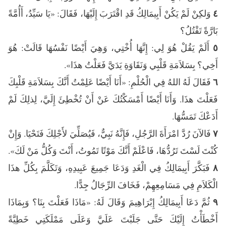
وَلكِنْ لَمْ يَكُنْ أَبِيمَالِكُ قَدِ اقْتَرَبَ إِلَيْهَا، فَقَالَ: «يَا سَيِّدُ، أَأُمَّةً
٤
بَارَّةً تَقْتُلُ؟
أَلَمْ يَقُلْ هُوَ لِي: إِنَّهَا أُخْتِي، وَهِيَ أَيْضًا نَفْسُهَا قَالَتْ: هُوَ
٥
أَخِي؟ بِسَلاَمَةِ قَلْبِي وَنَقَاوَةِ يَدَيَّ فَعَلْتُ هذَا».
فَقَالَ لَهُ اللهُ فِي الْحُلْمِ: «أَنَا أَيْضًا عَلِمْتُ أَنَّكَ بِسَلاَمَةِ قَلْبِكَ
٦
فَعَلْتَ هذَا. وَأَنَا أَيْضًا أَمْسَكْتُكَ عَنْ أَنْ تُخْطِئَ إِلَيَّ، لِذلِكَ لَمْ
أَدَعْكَ تَمَسُّهَا.
فَالآنَ رُدَّ امْرَأَةَ الرَّجُلِ، فَإِنَّهُ نَبِيٌّ، فَيُصَلِّيَ لأَجْلِكَ فَتَحْيَا. وَإِنْ
٧
كُنْتَ لَسْتَ تَرُدُّهَا، فَاعْلَمْ أَنَّكَ مَوْتًا تَمُوتُ، أَنْتَ وَكُلُّ مَنْ لَكَ».
فَبَكَّرَ أَبِيمَالِكُ فِي الْغَدِ وَدَعَا جَمِيعَ عَبِيدِهِ، وَتَكَلَّمَ بِكُلِّ هذَا
٨
الْكَلاَمِ فِي مَسَامِعِهِمْ، فَخَافَ الرِّجَالُ جِدًّا.
ثُمَّ دَعَا أَبِيمَالِكُ إِبْرَاهِيمَ وَقَالَ لَهُ: «مَاذَا فَعَلْتَ بِنَا؟ وَبِمَاذَا
٩
أَخْطَأْتُ إِلَيْكَ حَتَّى جَلَبْتَ عَلَيَّ وَعَلَى مَمْلَكَتِي خَطِيَّةً