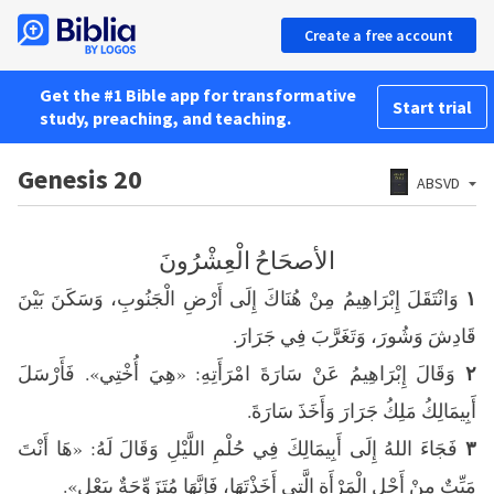
Create a free account
Get the #1 Bible app for transformative
Start trial
study, preaching, and teaching.
Genesis 20
ABSVD
الأصحَاحُ الْعِشْرُونَ
وَانْتَقَلَ إِبْرَاهِيمُ مِنْ هُنَاكَ إِلَى أَرْضِ الْجَنُوبِ، وَسَكَنَ بَيْنَ
١
قَادِشَ وَشُورَ، وَتَغَرَّبَ فِي جَرَارَ.
وَقَالَ إِبْرَاهِيمُ عَنْ سَارَةَ امْرَأَتِهِ: «هِيَ أُخْتِي». فَأَرْسَلَ
٢
أَبِيمَالِكُ مَلِكُ جَرَارَ وَأَخَذَ سَارَةَ.
فَجَاءَ اللهُ إِلَى أَبِيمَالِكَ فِي حُلْمِ اللَّيْلِ وَقَالَ لَهُ: «هَا أَنْتَ
٣
مَيِّتٌ مِنْ أَجْلِ الْمَرْأَةِ الَّتِي أَخَذْتَهَا، فَإِنَّهَا مُتَزَوِّجَةٌ بِبَعْل».