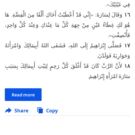
فِي عَيْنَيْكَ».
وَقَالَ لِسَارَةَ: «إِنِّي قَدْ أَعْطَيْتُ أَخَاكِ أَلْفًا مِنَ الْفِضَّةِ. هَا
١٦
هُوَ لَكِ غِطَاءُ عَيْنٍ مِنْ جِهَةِ كُلِّ مَا عِنْدَكِ وَعِنْدَ كُلِّ وَاحِدٍ،
فَأُنْصِفْتِ».
فَصَلَّى إِبْرَاهِيمُ إِلَى اللهِ، فَشَفَى اللهُ أَبِيمَالِكَ وَامْرَأَتَهُ
١٧
وَجَوَارِيَهُ فَوَلَدْنَ.
لأَنَّ الرَّبَّ كَانَ قَدْ أَغْلَقَ كُلَّ رَحِمٍ لِبَيْتِ أَبِيمَالِكَ بِسَبَبِ
١٨
سَارَةَ امْرَأَةِ إِبْرَاهِيمَ.
Read more
Share
Copy