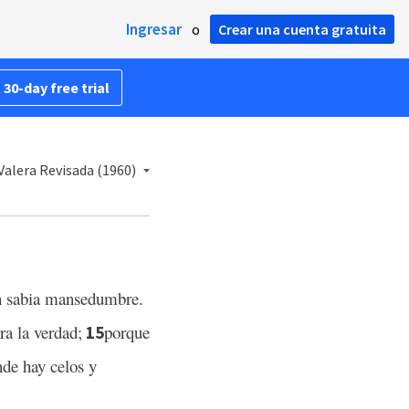
Ingresar
o
Crear una cuenta gratuita
 30-day free trial
Valera Revisada (1960)
en sabia mansedumbre.
ra la verdad;
porque
15
de hay celos y