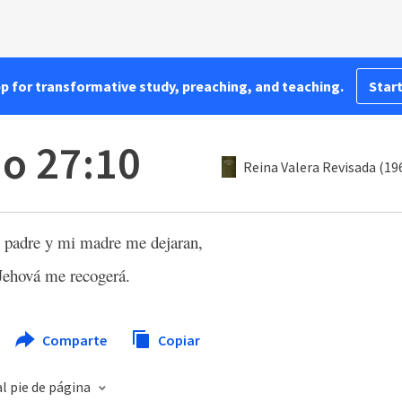
pp for transformative study, preaching, and teaching.
Start
o 27:10
Reina Valera Revisada (19
padre y mi madre me dejaran,
Jehová me recogerá.
Comparte
Copiar
l pie de página