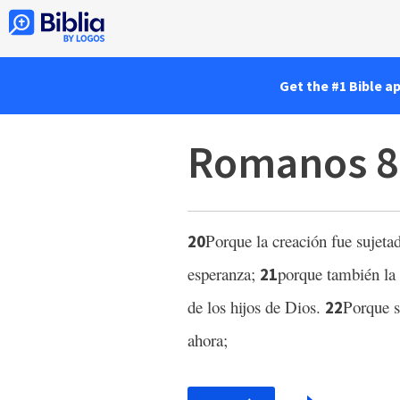
Get the #1 Bible a
Romanos 8
Porque la creación fue sujetad
20
esperanza;
porque también la 
21
de los hijos de Dios.
Porque s
22
ahora;