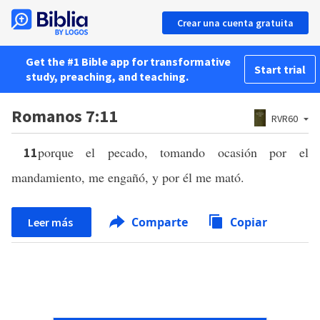
Crear una cuenta gratuita
Get the #1 Bible app for transformative
Start trial
study, preaching, and teaching.
Romanos 7:11
RVR60
porque el pecado, tomando ocasión por el
11
mandamiento, me engañó, y por él me mató.
Comparte
Copiar
Leer más