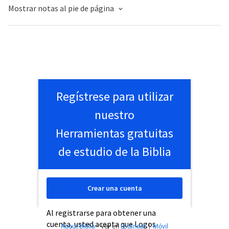
Mostrar notas al pie de página
Regístrese para utilizar
nuestro
Herramientas gratuitas
de estudio de la Biblia
Crear una cuenta
Al registrarse para obtener una
cuenta, usted acepta que Logos
About Biblia
•
Ver en
Estándar
|
Móvil