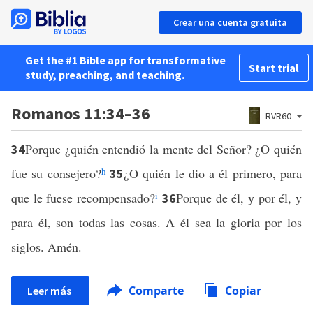
Crear una cuenta gratuita
Get the #1 Bible app for transformative
Start trial
study, preaching, and teaching.
Romanos 11:34–36
RVR60
Porque ¿quién entendió la mente del Señor? ¿O quién
34
fue su consejero?
h
¿O quién le dio a él primero, para
35
que le fuese recompensado?
i
Porque de él, y por él, y
36
para él, son todas las cosas. A él sea la gloria por los
siglos. Amén.
Comparte
Copiar
Leer más