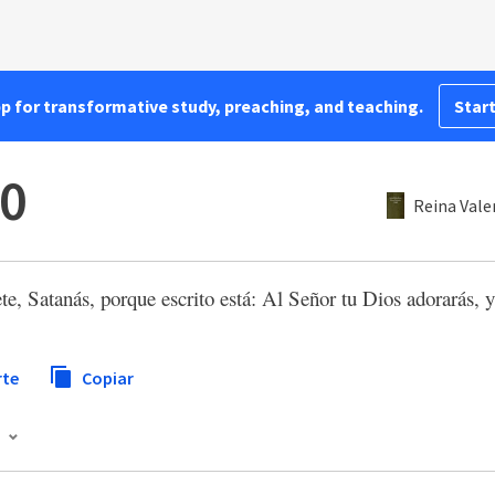
pp for transformative study, preaching, and teaching.
Start
10
Reina Vale
te, Satanás, porque escrito está: Al Señor tu Dios adorarás, y 
te
Copiar
a