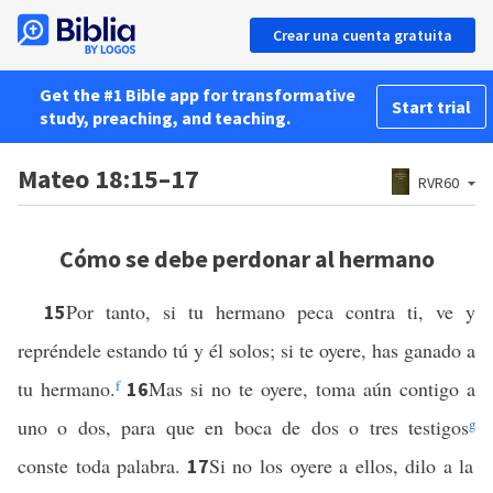
Crear una cuenta gratuita
Get the #1 Bible app for transformative
Start trial
study, preaching, and teaching.
Mateo 18:15–17
RVR60
Cómo se debe perdonar al hermano
Por tanto, si tu hermano peca contra ti, ve y
15
repréndele estando tú y él solos; si te oyere, has ganado a
tu hermano.
f
Mas si no te oyere, toma aún contigo a
16
uno o dos, para que en boca de dos o tres testigos
g
conste toda palabra.
Si no los oyere a ellos, dilo a la
17