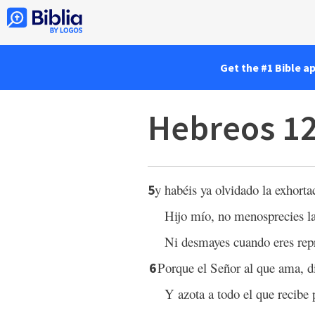
Get the #1 Bible a
Hebreos 12
y habéis ya olvidado la exhorta
5
Hijo mío, no menosprecies la
Ni desmayes cuando eres repr
Porque el Señor al que ama, di
6
Y azota a todo el que recibe p