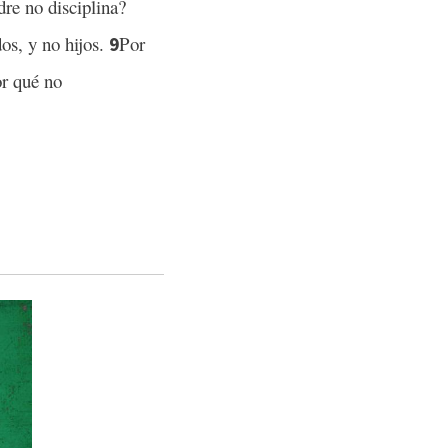
adre no disciplina?
dos, y no hijos.
Por
9
or qué no