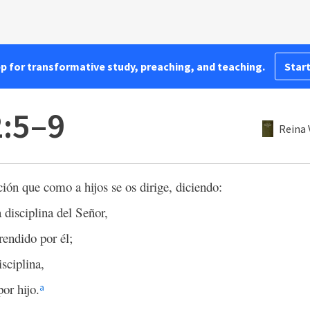
pp for transformative study, preaching, and teaching.
Start
:5–9
Reina 
ción que como a hijos se os dirige, diciendo:
 disciplina del Señor,
endido por él;
sciplina,
or hijo.
a