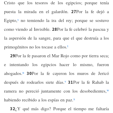
Cristo que los tesoros de los egipcios; porque tenía
puesta la mirada en el galardón.
Por la fe dejó a
27
Egipto,
s
no temiendo la ira del rey; porque se sostuvo
como viendo al Invisible.
Por la fe celebró la pascua y
28
la aspersión de la sangre, para que el que destruía a los
primogénitos no los tocase a ellos.
t
Por la fe pasaron el Mar Rojo como por tierra seca;
29
e intentando los egipcios hacer lo mismo, fueron
ahogados.
u
Por la fe cayeron los muros de Jericó
30
después de rodearlos siete días.
v
Por la fe Rahab la
31
ramera no pereció juntamente con los desobedientes,
w
habiendo recibido a los espías en paz.
x
¿Y qué más digo? Porque el tiempo me faltaría
32