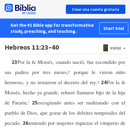
Crear una cuenta gratuita
Get the #1 Bible app for transformative
Start trial
study, preaching, and teaching.
Hebreos 11:23–40
RVR60
Por la fe Moisés, cuando nació, fue escondido por
23
sus padres por tres meses,
p
porque le vieron niño
hermoso, y no temieron el decreto del rey.
q
Por la fe
24
Moisés, hecho ya grande, rehusó llamarse hijo de la hija
de Faraón,
r
escogiendo antes ser maltratado con el
25
pueblo de Dios, que gozar de los deleites temporales del
pecado,
teniendo por mayores riquezas el vituperio de
26