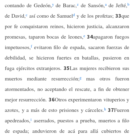
contando de Gedeón,
y
de Barac,
z
de Sansón,
a
de Jefté,
b
de David,
c
así como de Samuel
d
y de los profetas;
que
33
por fe conquistaron reinos, hicieron justicia, alcanzaron
promesas, taparon bocas de leones,
e
apagaron fuegos
34
impetuosos,
f
evitaron filo de espada, sacaron fuerzas de
debilidad, se hicieron fuertes en batallas, pusieron en
fuga ejércitos extranjeros.
Las mujeres recibieron sus
35
muertos mediante resurrección;
g
mas otros fueron
atormentados, no aceptando el rescate, a fin de obtener
mejor resurrección.
Otros experimentaron vituperios y
36
azotes, y a más de esto prisiones y cárceles.
h
Fueron
37
apedreados,
i
aserrados, puestos a prueba, muertos a filo
de espada; anduvieron de acá para allá cubiertos de