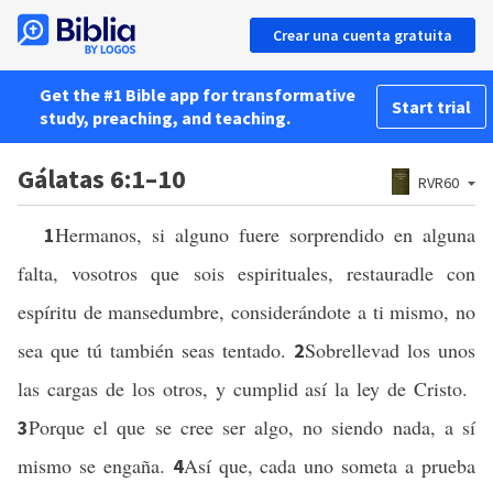
Crear una cuenta gratuita
Get the #1 Bible app for transformative
Start trial
study, preaching, and teaching.
Gálatas 6:1–10
RVR60
Hermanos, si alguno fuere sorprendido en alguna
1
falta, vosotros que sois espirituales, restauradle con
espíritu de mansedumbre, considerándote a ti mismo, no
sea que tú también seas tentado.
Sobrellevad los unos
2
las cargas de los otros, y cumplid así la ley de Cristo.
Porque el que se cree ser algo, no siendo nada, a sí
3
mismo se engaña.
Así que, cada uno someta a prueba
4