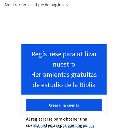
Mostrar notas al pie de página
Regístrese para utilizar
nuestro
Herramientas gratuitas
de estudio de la Biblia
Crear una cuenta
Al registrarse para obtener una
cuenta, usted acepta que Logos
About Biblia
•
Ver en
Estándar
|
Móvil