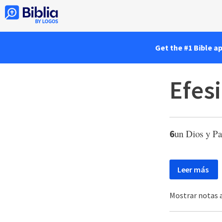
Get the #1 Bible a
Efesi
un Dios y Pad
6
Leer más
Mostrar notas a