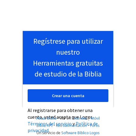
Regístrese para utilizar
nuestro
Herramientas gratuitas
de estudio de la Biblia
Crear una cuenta
Al registrarse para obtener una
cuenta, usted acepta que Logos
About Biblia
•
Ver en
Estándar
|
Móvil
Términos del servicio
y
Política de
Biblia API
•
Retroalimentación
•
Foros
privacidad
.
Un servicio de
Software Bíblico Logos