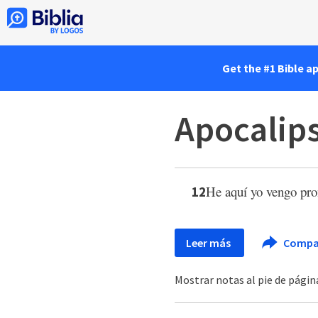
Get the #1 Bible a
Apocalips
He aquí yo vengo pro
12
Leer más
Compa
Mostrar notas al pie de pági