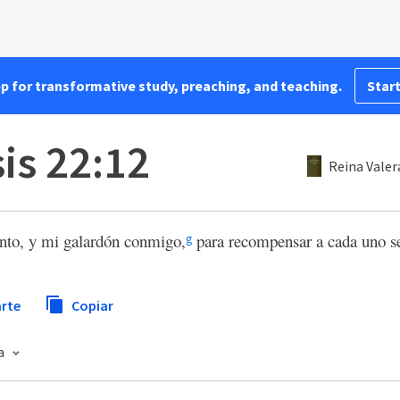
pp for transformative study, preaching, and teaching.
Start
is 22:12
Reina Valer
nto, y mi galardón conmigo,
para recompensar a cada uno se
g
rte
Copiar
na