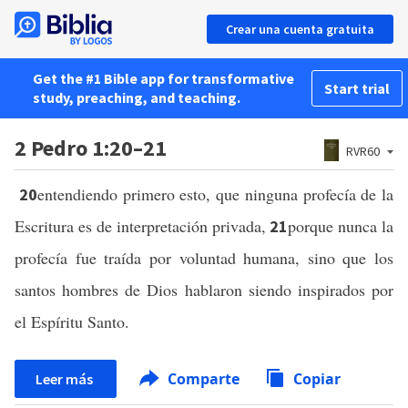
Crear una cuenta gratuita
Get the #1 Bible app for transformative
Start trial
study, preaching, and teaching.
2 Pedro 1:20–21
RVR60
entendiendo primero esto, que ninguna profecía de la
20
Escritura es de interpretación privada,
porque nunca la
21
profecía fue traída por voluntad humana, sino que los
santos hombres de Dios hablaron siendo inspirados por
el Espíritu Santo.
Comparte
Copiar
Leer más