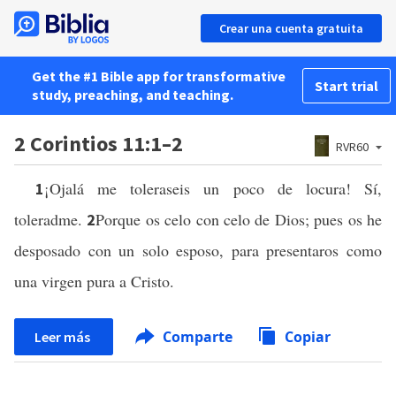
Crear una cuenta gratuita
Get the #1 Bible app for transformative
Start trial
study, preaching, and teaching.
2 Corintios 11:1–2
RVR60
¡Ojalá me toleraseis un poco de locura! Sí,
1
toleradme.
Porque os celo con celo de Dios; pues os he
2
desposado con un solo esposo, para presentaros como
una virgen pura a Cristo.
Comparte
Copiar
Leer más