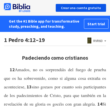
Crear una cuenta gratuita
Get the #1 Bible app for transformative
Start trial
study, preaching, and teaching.
1 Pedro 4:12–19
RVR60
Padeciendo como cristianos
Amados, no os sorprendáis del fuego de prueba
12
que os ha sobrevenido, como si alguna cosa extraña os
aconteciese,
sino gozaos por cuanto sois participantes
13
de los padecimientos de Cristo, para que también en la
revelación de su gloria os gocéis con gran alegría.
Si
14