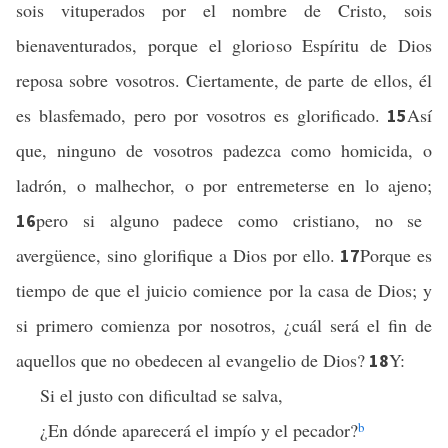
sois vituperados por el nombre de Cristo, sois
bienaventurados, porque el glorioso Espíritu de Dios
reposa sobre vosotros. Ciertamente, de parte de ellos, él
es blasfemado, pero por vosotros es glorificado.
Así
15
que, ninguno de vosotros padezca como homicida, o
ladrón, o malhechor, o por entremeterse en lo ajeno;
pero si alguno padece como cristiano, no se
16
avergüence, sino glorifique a Dios por ello.
Porque es
17
tiempo de que el juicio comience por la casa de Dios; y
si primero comienza por nosotros, ¿cuál será el fin de
aquellos que no obedecen al evangelio de Dios?
Y:
18
Si el justo con dificultad se salva,
¿En dónde aparecerá el impío y el pecador?
b