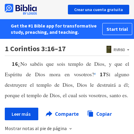
Crear una cuenta gratuita
Get the #1 Bible app for transformative
Start trial
study, preaching, and teaching.
1 Corintios 3:16–17
RVR60
¿No sabéis que sois templo de Dios, y que el
16
Espíritu de Dios mora en vosotros?
e
Si alguno
17
destruyere el templo de Dios, Dios le destruirá a él;
porque el templo de Dios, el cual sois vosotros, santo es.
Comparte
Copiar
Leer más
Mostrar notas al pie de página